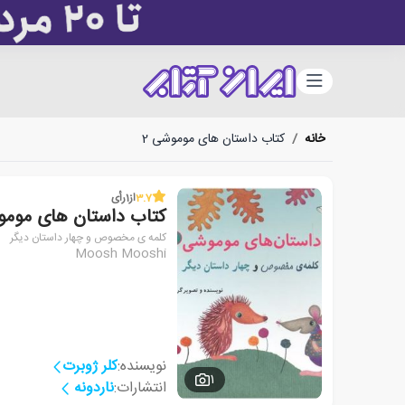
دسته‌بندی
خانه
/
کتاب داستان های موموشی‏‫ 2
3.7
از
1
رأی
کتاب داستان های موموشی‫
کلمه ی مخصوص و چهار داستان دیگر
Moosh Mooshi
نویسنده:
کلر ژوبرت
1
انتشارات:
ناردونه