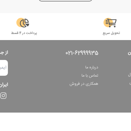
تحویل سریع
پرداخت در 4 قسط
ن
از ج
021-62999935
درباره ما
ل
تماس با ما
همکاری در فروش
ایران