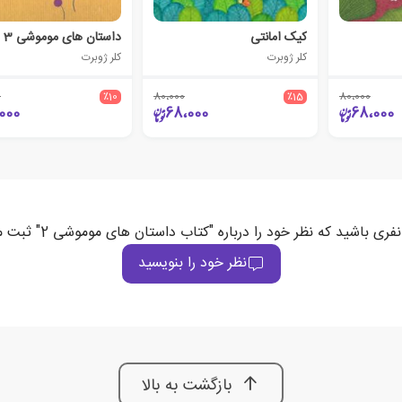
کیک امانتی
داستان های موموشی‏‫ 3
کلر ژوبرت
کلر ژوبرت
0
٪10
80،000
٪15
80،000
000
68،000
68،000
نفری باشید که نظر خود را درباره "کتاب داستان های موموشی‏ 2" ثبت می‌کند
نظر خود را بنویسید
بازگشت به بالا