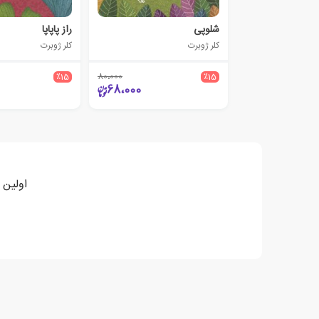
شلوپی
راز پاپاپا
کلر ژوبرت
کلر ژوبرت
٪15
80،000
٪15
68،000
اولین ‫