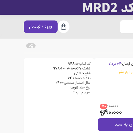
ورود / ثبت‌نام
سبد خرید
 ارسال:
24 مرداد
کد کتاب:
94818
شابک:
978-6003080867
 انبار نشر
قطع:
خشتی
تعداد صفحه:
24
سال انتشار شمسی:
1400
نوع جلد:
شومیز
سری چاپ:
2
٪10
100،000
90،000
ن به سبد