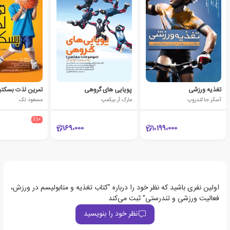
تغذیه ورزشی
پویایی های گروهی
تمرین لذت بسکتب
آسکر جاکندروپ
مارک آر بیکمپ
مسعود لک
٪10
169،000
1،199،000
اولین نفری باشید که نظر خود را درباره "کتاب تغذیه و متابولیسم در ورزش،
فعالیت ورزشی و تندرستی" ثبت می‌کند
نظر خود را بنویسید