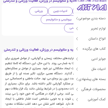
دسته بندی های کتاب تغذیه و متابولیسم در ورزش، فعالیت ورزشی و تندرستی
دهه 2010 میلادی
ادبیات چین
ورزشی
دسته بندی موضوعی
تغذیه ورزشی
بیوشیمی و متابولیسم
فعالیت بدنی و تندرستی
لوازم تحریر
انواع داستان
کتاب های برگزیده
قسمت هایی از کتاب تغذیه و متابولیسم در ورزش، فعالیت ورزشی و تندرستی
هرکدام از اندام ها و فرایندهای مختلف زیستی و گوارشی، از عوامل ضروری برای
جوایز ادبی
گوارش و جذب مناسب غذا به شمار می روند. با این حال، این دستگاه که کاملا تنظیم
شده است، می تواند باعث ایجاد مشکلاتی نیز شود. بسیاری از عوامل بر عملکردهای
ادبیات ملل
معدی- روده ای تاثیر می گذارند. دستگاه عصبی مرکزی، تاثیر عمده ای را از طریق
ارتباطات متقابل عصبی- غدد درون ریز برجای می نهد. حالت عاطفی و احساساتی می
بسته های پیشنهادی
تواند با درجات متفاوت، بر عملکرد گوارشی تاثیر داشته باشد. برای مثال، بسیاری از
افراد گرفتگی روده و مشکلات محدودی را در شرایط پرتنش مانند یک قرار ملاقات مهم
محصولات فرهنگی
یا یک بازی بزرگ تجربه می کنند. برخی از افراد در هنگامی که خون خود را می بینند
دچار «ناراحتی معده» می شوند و به خوبی مشخص است فشار عاطفی با ایجاد
کمک آموزشی
ناهنجاری های معده ارتباط دارد. شواهد اخیر نشان می دهد اغلب مشکلات معدی-