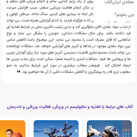
روده ای را می توان با پیروی از یک رژیم غذایی سالم و انجام ورزش های منظم و
مجله‌ی ایران‌کتاب
مناسب درمان کرد. به طور مثال انجام فعالیت ورزشی منظم، سبب افزایش سرعت
تخلیه معده و کاهش احتمال ابتلا به بیماری های کبدی، سنگ مثانه، سرطان کولون و
چی بخونم؟
یبوست می شود. مشکلاتی که با هرگونه فرایند یا اندام گوارشی همراه است، می تواند
از جذب مواد مغذی کافی جلوگیری کند و بدین ترتیب تاثیری منفی بر شرایط تغذیه ای
فرد داشته باشد. برای مثال مشکلات دندانی، جویدن را مشکل می سازد و نوع
غذاهایی که قابل مصرف است را محدود می نماید. این موضوع باعث کاهش تماس
بین مواد مغذی موجود در غذاها و آنزیم های گوارشی خواهد شد. مشکلات لوزالمعده
می تواند باعث محدودسازی قابلیت دسترسی آنزیم های مورد نیاز برای گوارش چربی
ها و پروتئین ها شود. مشکلات کبدی یا کیسه صفرا، ممکن است برای جذب چربی ها
ایجاد اختلال کند… هرچقدر مطالب بیشتری در مورد این شرایط بدانیم، به نحو
مطلوب تری قادر به پیشگیری یا کاهش مشکلات ناشی از آن ها خواهیم بود.
کتاب های مرتبط با تغذیه و متابولیسم در ورزش، فعالیت ورزشی و تندرستی