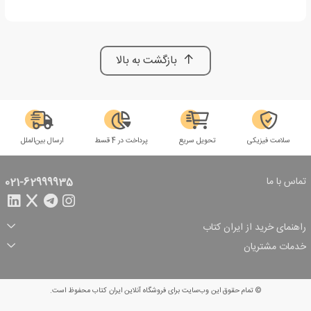
بازگشت به بالا
سلامت فیزیکی
تحویل سریع
پرداخت در 4 قسط
ارسال بین‌الملل
تماس با ما
021-62999935
راهنمای خرید از ایران کتاب
ثبت سفارش
شیوه پرداخت
خدمات مشتریان
تخفیف‌های خرید
شرایط ارسال سفارش
درباره ما
شرایط استفاده
حریم خصوصی
پیگیری سفارش
بازگرداندن سفارش
پرسش‌های متداول
© تمام حقوق این وب‌سایت برای فروشگاه آنلاین ایران کتاب محفوظ است.