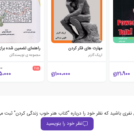
مهارت های فکر کردن
اریک گارنر
مجموعه ی نویسندگان
00
٪15
5،000
100،000
21،900
 نفری باشید که نظر خود را درباره "کتاب هنر خوب زندگی کردن" ثبت می
نظر خود را بنویسید