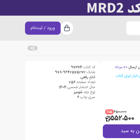
ورود / ثبت‌نام
سبد خرید
 ارسال:
20 مرداد
کد کتاب:
97374
شابک:
978-9642575272
قطع:
رقعی
تعداد صفحه:
256
سال انتشار شمسی:
1404
نوع جلد:
شومیز
سری چاپ:
6
٪15
650،000
552،500
ن به سبد