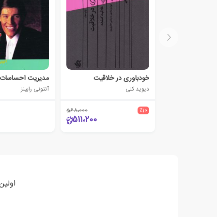
خودباوری در خلاقیت
مدیریت احساسات
دیوید کلی
آنتونی رابینز
568،000
٪10
511،200
اولین