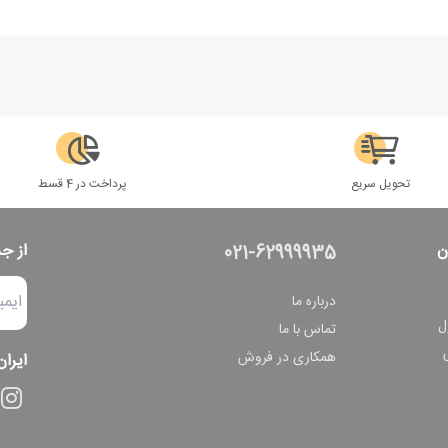
تحویل سریع
پرداخت در 4 قسط
ن
از ج
021-62999935
درباره ما
ل
تماس با ما
همکاری در فروش
ایران