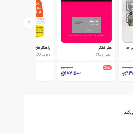
راهنمای تضمین شده برای حل مسأله
هنر تفکر
راهکارهای هوشمندانه
ایمی ویتاکر
دیوید کاتن
250،000
٪25
1،100،0
55،000
187،500
93
‌کند