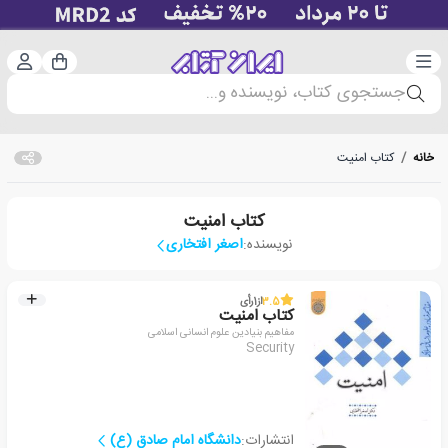
دسته‌بندی
ورود 
سبد خرید
جستجوی کتاب، نویسنده و...
خانه
/
کتاب امنیت
کتاب امنیت
نویسنده:
اصغر افتخاری
3.5
از
1
رأی
کتاب امنیت
مفاهیم بنیادین علوم انسانی اسلامی
Security
انتشارات:
دانشگاه امام صادق (ع)