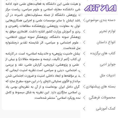
زمان به بعد به عنوان عضو هیئت علمی این دانشگاه به فعالیت‌های علمی خود ادامه
داده است. معاونت پژوهشی دانشکده معارف اسلامی و علوم سیاسی، ریاست مرکز
تحقیقات داشگاه، معاونت پژوهش دانشگاه از جمله مسئولیت‌های نامبرده در آن
دسته بندی موضوعی
دانشگاه تا سال ۱۳۹۲ می‌باشد ایشان با سایر موسسات علمی و اجرایی همکاری‌هایی
داشته که از آن جمله می‌توان به معاونت پژوهشی پژوهشکده مطالعات راهبردی و
لوازم تحریر
ریاست مرکز مطالعات راهبردی و آموزش وزارت کشور اشاره داشت. افتخاری موفق به
کسب افتخاراتی چون: پژوهشگر نمونه دانشگاه، پژوهشگر نمونه نیروی انتظامی،
انواع داستان
صاحب نقد برتر در حوزه علوم اجتماعی و سیاسی، اثر شایسته تقدیر درجشنواره
بین‌المللی فارابی، کتاب فصل شده‌است.
کتاب های برگزیده
حوزه تخصصی مطالعاتی ایشان «امنیت پژوهی» و «اندیشه اسلامی» است. در کارنامه
علمی اوی بیش از ۶۰ عنوان کتاب (اعم از تألیف، ترجمه و مجموعه مقالات) و بیش از
جوایز ادبی
۲۰۰ مقاله (اعم از مقالات علمی و پژوهشی، ترویجی، گزارش علمی، نقد و بررسی
کتاب) در زمینه‌های امنیتی، اجتماعی، دینی و سیاسی است.نظریه امنیت ایجابی که
ادبیات ملل
افتخاری ارائه نموده با تأکید بر مؤلفه‌ها و ابعاد داخلی امنیت و ضرورت اجتماعی شدن
امنیت، توانسته ایده، چشم‌انداز و الگوی عملیاتی تازه‌ای را در این حوزه مطرح سازد که
بسته های پیشنهادی
مورد توجه عمده اندیشه گران داخل ایران بوده‌است و از آن به نظریه‌ای بومی یاد
می‌شود که با اصول گفتمان اسلامی سازگاری دارد. این نظریه به شکل مبسوط و کامل
محصولات فرهنگی
در کتاب امنیت اجتماعی شده رویکرد اسلامی" منتشر شده‌است.
کمک آموزشی