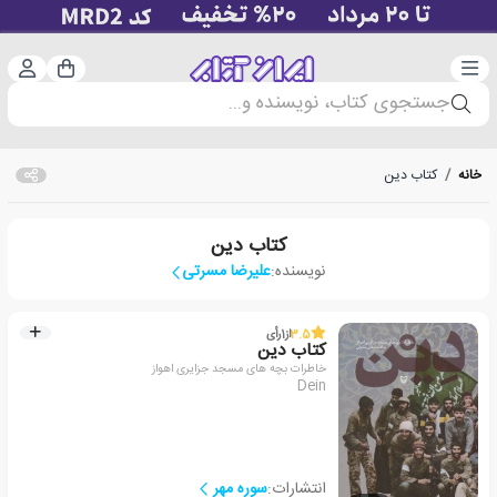
دسته‌بندی
ورود 
سبد خرید
جستجوی کتاب، نویسنده و...
خانه
/
کتاب دین
کتاب دین
نویسنده:
علیرضا مسرتی
3.5
از
1
رأی
کتاب دین
خاطرات بچه های مسجد جزایری اهواز
Dein
انتشارات:
سوره مهر