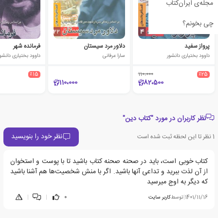
مجله‌ی ایران‌کتاب
چی بخونم؟
پرواز سفید
دلاور مرد سیستان
فرمانده شهر
داوود بختیاری دانشور
سارا عرفانی
داوود بختیاری دانشو
٪15
110،000
٪25
110،000
82،500
نظر کاربران در مورد "کتاب دین"
نظر خود را بنویسید
1
نظر تا این لحظه ثبت شده است
کتاب خوبی است، باید در صحنه صحنه کتاب باشید تا با پوست و استخوان
از آن لذت ببرید و تداعی آنها باشید. اگر با منش شخصیت‌ها هم آشنا باشید
که دیگر به اوج میرسید
1401/11/16
|
توسط
کاربر سایت
0
|
|