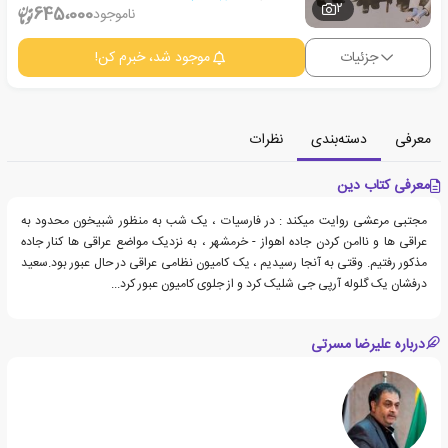
2
645،000
ناموجود
جزئیات
موجود شد، خبرم کن!
معرفی
دسته‌بندی
نظرات
معرفی کتاب دین
مجتبی مرعشی روایت میکند : در فارسیات ، یک شب به منظور شبیخون محدود به
عراقی ها و ناامن کردن جاده اهواز - خرمشهر ، به نزدیک مواضع عراقی ها کنار جاده
مذکور رفتیم. وقتی به آنجا رسیدیم ، یک کامیون نظامی عراقی در حال عبور بود.سعید
درفشان یک گلوله آرپی جی شلیک کرد و از جلوی کامیون عبور کرد...
درباره علیرضا مسرتی