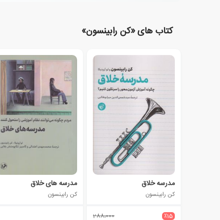
کتاب های «کن رابینسون»
مدرسه خلاق
مدرسه های خلاق
کن رابینسون
کن رابینسون
288،000
٪15