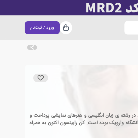
ورود / ثبت‌نام
سبد خرید
ن هال به تحصیل در رشته ی زبان انگلیسی و هنرهای نمایشی پرداخت و
 خود را برای تحقیق در حوزه ی تئاتر و نمایش از دانشگاه لندن دریافت کرد.او از سال 2001 استاد دانشگاه وارویک بوده است. کن رابینسون اکنون به همراه