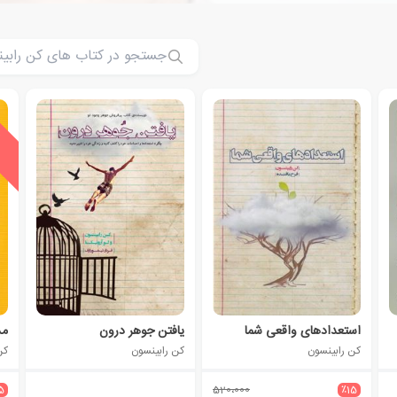
ی
ش
ن
ه
ا
د
و
ی
ژ
استعدادهای واقعی شما
یافتن جوهر درون
مد
کن رابینسون
کن رابینسون
کن
5
520،000
٪15