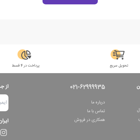
تحویل سریع
پرداخت در 4 قسط
ن
از ج
021-62999935
درباره ما
ل
تماس با ما
همکاری در فروش
ایران