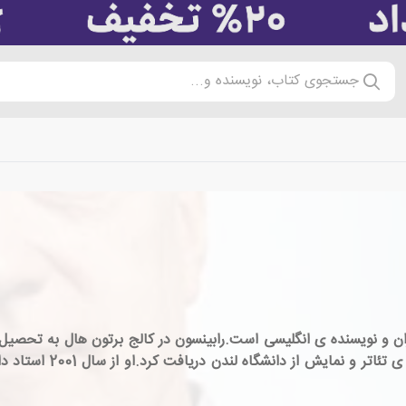
جستجوی کتاب، نویسنده و...
زاده ی 4 مارس 1950، مشاور، سخنران و نویسنده ی انگلیسی است.رابینسون در کالج برتو
در سال 1981، مدرک دکتری