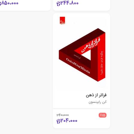
850،000
244،800
فراتر از ذهن
کن رابینسون
240،000
٪15
204،000