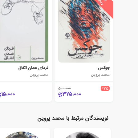
پ
ه
جوکس
فردای همان اتفاق
محمد پروین
محمد پروین
500،000
٪25
15،000
375،000
نویسندگان مرتبط با محمد پروین