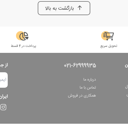
بازگشت به بالا
تحویل سریع
پرداخت در 4 قسط
ن
از ج
021-62999935
درباره ما
ل
تماس با ما
همکاری در فروش
ایران