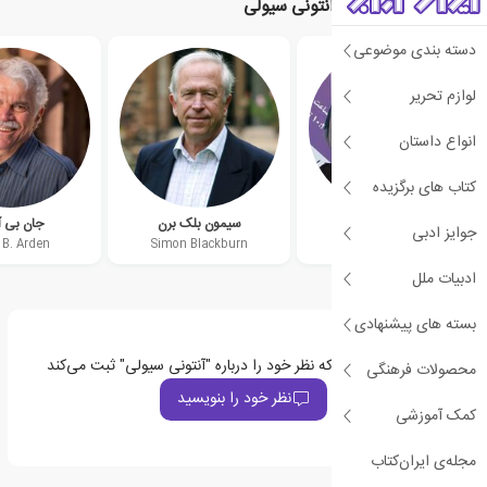
نویسندگان مرتبط با آنتونی سیولی
دسته بندی موضوعی
لوازم تحریر
انواع داستان
کتاب های برگزیده
نسترن ظهیری
سیمون بلک برن
جان بی آ
جوایز ادبی
 B. Arden
Simon Blackburn
ادبیات ملل
بسته های پیشنهادی
اولین نفری باشید که نظر خود را درباره "آنتونی سیولی" ثبت می‌کند
محصولات فرهنگی
نظر خود را بنویسید
کمک آموزشی
مجله‌ی ایران‌کتاب