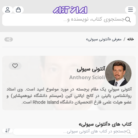
دسته‌بندی
ورود 
سبد خرید
جستجوی کتاب، نویسنده و...
خانه
/
معرفی «آنتونی سیولی»
آنتونی سیولی
Anthony Scioli
آنتونی سيولي یک مقام برجسته در مورد موضوع امید است. وی استاد
روانشناسی بالینی در کالج ایالتی کین (سیستم دانشگاه نیوهمپشایر) و
عضو هیئت علمی فارغ التحصیلان دانشگاه Rhode Island است.
کتاب های «آنتونی سیولی»