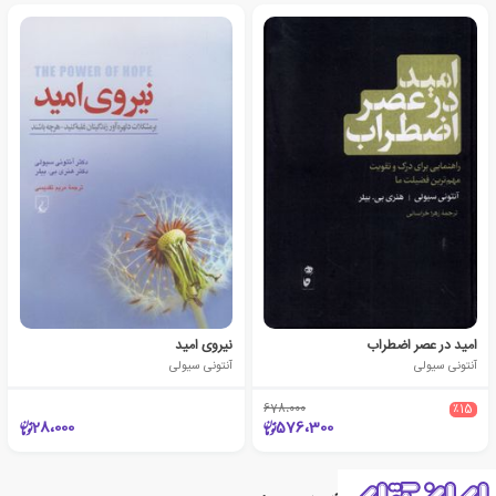
امید در عصر اضطراب
نیروی امید
آنتونی سیولی
آنتونی سیولی
678،000
٪15
28،000
576،300