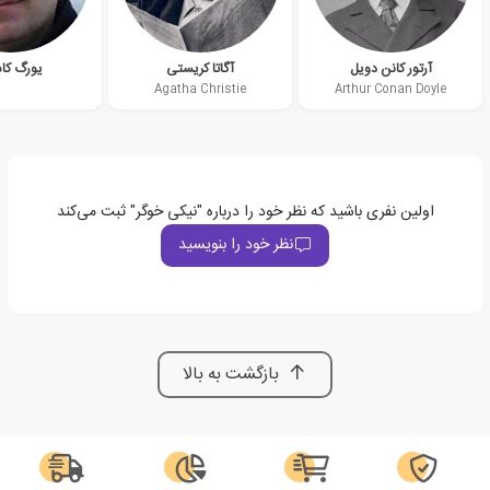
آرتور کانن دویل
آگاتا کریستی
یورگ کاس
Agatha Christie
Arthur Conan Doyle
اولین نفری باشید که نظر خود را درباره "نیکی خوگر" ثبت می‌کند
نظر خود را بنویسید
بازگشت به بالا