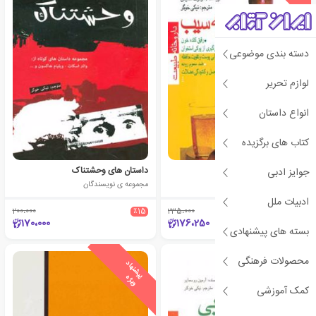
دسته بندی موضوعی
لوازم تحریر
انواع داستان
کتاب های برگزیده
معجزه سرکه سیب
داستان های وحشتناک
جوایز ادبی
مارگوت هلمیس
مجموعه ی نویسندگان
ادبیات ملل
200،000
٪15
235،000
٪25
170،000
176،250
بسته های پیشنهادی
محصولات فرهنگی
ی
ش
ن
ه
ا
د
و
ی
ژ
ی
ش
ن
ه
ا
د
و
ی
ژ
پ
ه
پ
ه
کمک آموزشی