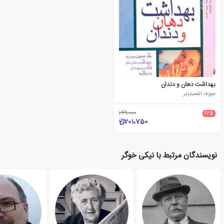
بهداشت دهان و دندان
جوزف اشمیدزدر
269،000
٪25
201،750
نویسندگان مرتبط با نیکی خوگر