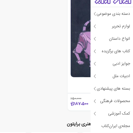
ی
ش
ن
ه
ا
د
و
ی
ژ
پ
ه
دسته بندی موضوعی
لوازم تحریر
انواع داستان
کتاب های برگزیده
جوایز ادبی
ادبیات ملل
هوش مصنوعی
هنری برایتون
بسته های پیشنهادی
250،000
٪25
محصولات فرهنگی
187،500
کمک آموزشی
نویسندگان مرتبط با هنری برایتون
مجله‌ی ایران‌کتاب