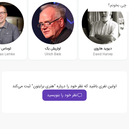
چی بخونم؟
دیوید هاروی
اولریش بک
توماس ل
as Lemke
Ulrich Beck
David Harvey
اولین نفری باشید که نظر خود را درباره "هنری برایتون" ثبت می‌کند
نظر خود را بنویسید