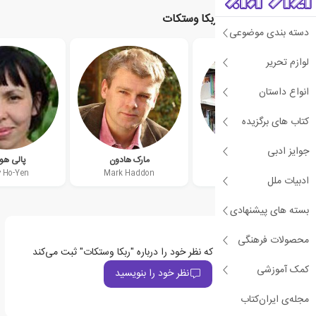
نویسندگان مرتبط با ربکا وستکات
دسته بندی موضوعی
لوازم تحریر
انواع داستان
کتاب های برگزیده
جوایز ادبی
پیت جانسون
مارک هادون
پالی هو
y Ho-Yen
Mark Haddon
Pete Johnson
ادبیات ملل
بسته های پیشنهادی
محصولات فرهنگی
اولین نفری باشید که نظر خود را درباره "ربکا وستکات" ثبت می‌کند
کمک آموزشی
نظر خود را بنویسید
مجله‌ی ایران‌کتاب