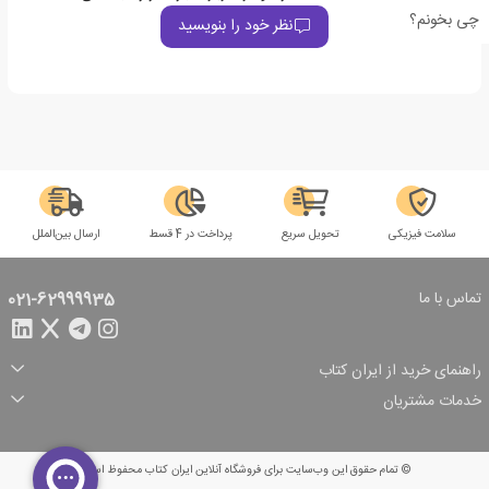
چی بخونم؟
نظر خود را بنویسید
سلامت فیزیکی
تحویل سریع
پرداخت در 4 قسط
ارسال بین‌الملل
تماس با ما
021-62999935
راهنمای خرید از ایران کتاب
ثبت سفارش
شیوه پرداخت
خدمات مشتریان
تخفیف‌های خرید
شرایط ارسال سفارش
درباره ما
شرایط استفاده
حریم خصوصی
پیگیری سفارش
بازگرداندن سفارش
پرسش‌های متداول
© تمام حقوق این وب‌سایت برای فروشگاه آنلاین ایران کتاب محفوظ است.