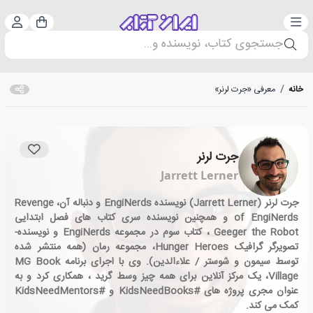
دسته‌بندی
ورود 
سبد خرید
جستجوی کتاب، نویسنده و...
خانه
/
معرفی «جرت لرنر»
جرت لرنر
Jarrett Lerner
جرت لرنر (Jarrett Lerner) نویسنده EngiNerds و دنباله آن، Revenge
of EngiNerds و همچنین نویسنده سری کتاب های فصل ابتدایی
Geeger the Robot ، کتاب سوم در مجموعه EngiNerds و نویسنده-
تصویرگر گرافیک Hunger Heroes، مجموعه رمان (همه منتشر شده
توسط سیمون و شوستر / علاءالدین). وی با اجرای برنامه MG Book
Village، یک مرکز آنلاین برای همه چیز وسط گرید ، همکاری کرد و به
عنوان مجری پروژه های #KidsNeedBooks و #KidsNeedMentors
کمک می کند.