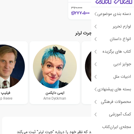
370،000
٪25
277،500
دسته بندی موضوعی
لوازم تحریر
نویسندگان مرتبط با جرت لرنر
انواع داستان
کتاب های برگزیده
جوایز ادبی
ادبیات ملل
بسته های پیشنهادی
مو اهارا
ایمی دایکمن
فیلیپ ر
ip Reeve
Ame Dyckman
Mo O’Hara
محصولات فرهنگی
کمک آموزشی
مجله‌ی ایران‌کتاب
اولین نفری باشید که نظر خود را درباره "جرت لرنر" ثبت می‌کند