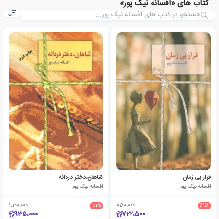
کتاب های «افسانه نیک پور»
قرار بی زمان
شاهان،دختر دردانه
افسانه نیک پور
افسانه نیک پور
1،100،000
٪15
850،000
٪15
935،000
722،500