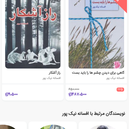
گاهی برای دیدن چشم ها را باید بست
راز آشکار
افسانه نیک پور
افسانه نیک پور
650،000
٪25
9،500
487،500
نویسندگان مرتبط با افسانه نیک پور