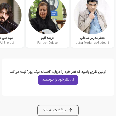
جعفر مدرس صادقی
فریده گلبو
سید علی 
Ali Shojaei
Farideh Golboo
Jafar Modarres-Sadeghi
اولین نفری باشید که نظر خود را درباره "افسانه نیک پور" ثبت می‌کند
نظر خود را بنویسید
بازگشت به بالا