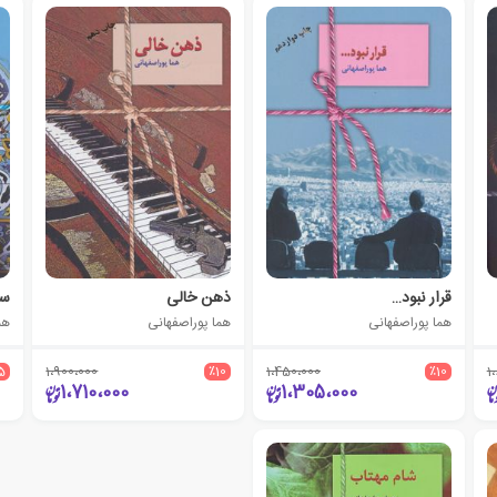
قرار نبود…
ذهن خالی
سج
هما پوراصفهانی
هما پوراصفهانی
هم
5
1،900،000
٪10
1،450،000
٪10
1
1،710،000
1،305،000