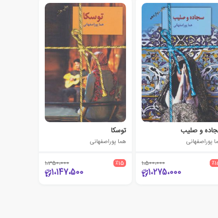
اده و صلیب
توسکا
ا پوراصفهانی
هما پوراصفهانی
1،350،000
٪15
1،500،000
٪1
1،147،500
1،275،000