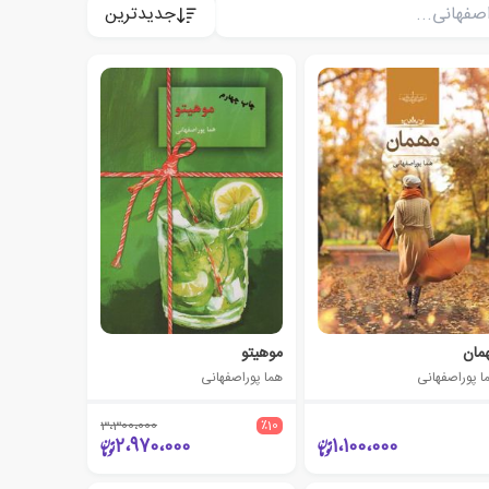
جدیدترین
مان
موهیتو
ا پوراصفهانی
هما پوراصفهانی
3،300،000
٪10
2،970،000
1،100،000