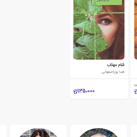
شام مهتاب
هما پوراصفهانی
1
135،000