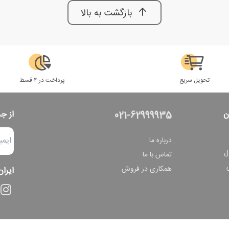
بازگشت به بالا
تحویل سریع
پرداخت در 4 قسط
ن
از ج
021-62999935
درباره ما
ل
تماس با ما
همکاری در فروش
ایران