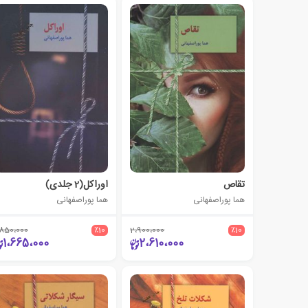
تقاص
اوراکل(2 جلدی)
هما پوراصفهانی
هما پوراصفهانی
،850،000
٪10
2،900،000
٪10
1،665،000
2،610،000