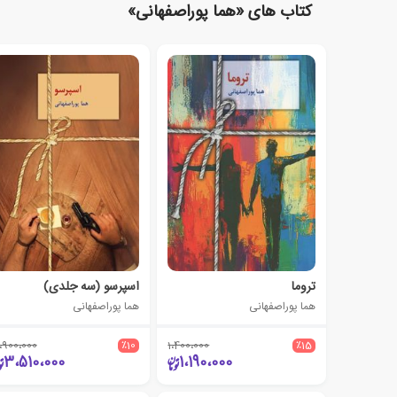
کتاب های «هما پوراصفهانی»
تروما
اسپرسو (سه جلدی)
هما پوراصفهانی
هما پوراصفهانی
،900،000
٪10
1،400،000
٪15
3،510،000
1،190،000