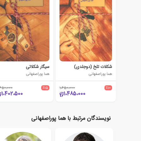
شکلات تلخ (دوجلدی)
سیگار شکلاتی
هما پوراصفهانی
هما پوراصفهانی
،650،000
٪15
1،650،000
٪10
1،402،500
1،485،000
نویسندگان مرتبط با هما پوراصفهانی