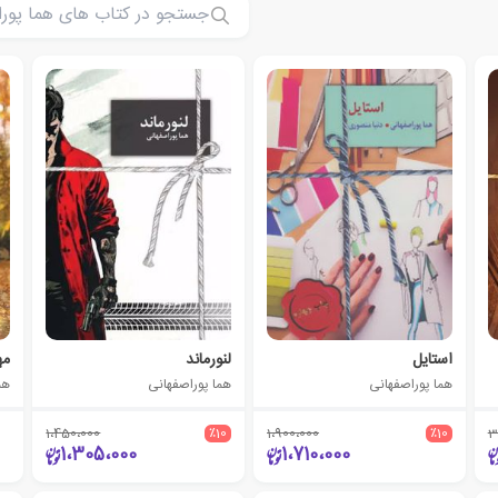
استایل
لنورماند
مه
هما پوراصفهانی
هما پوراصفهانی
هم
1،450،000
٪10
1،900،000
٪10
3
1،305،000
1،710،000