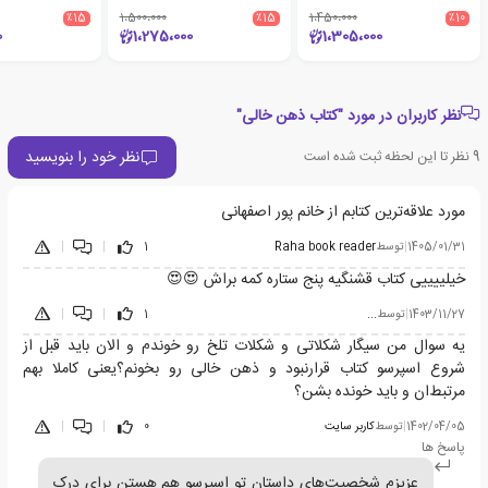
٪15
1،500،000
٪15
1،450،000
٪10
0
1،275،000
1،305،000
نظر کاربران در مورد "کتاب ذهن خالی"
نظر خود را بنویسید
9
نظر تا این لحظه ثبت شده است
مورد علاقه‌ترین کتابم از خانم پور اصفهانی
1405/01/31
|
توسط
Raha book reader
1
|
|
خیلییییی کتاب قشنگیه پنج ستاره کمه براش 😍😍
1403/11/27
|
توسط
...
1
|
|
یه سوال من سیگار شکلاتی و شکلات تلخ رو خوندم و الان باید قبل از
شروع اسپرسو کتاب قرارنبود و ذهن خالی رو بخونم؟یعنی کاملا بهم
مرتبط‌ان و باید خونده بشن؟
1402/04/05
|
توسط
کاربر سایت
0
|
|
پاسخ ها
عزیزم شخصیت‌های داستان تو اسپرسو هم هستن برای درک