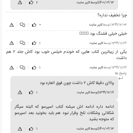
1401/06/13
|
توسط
کاربر سایت
2
|
چرا تخفیف نداره؟
1399/12/03
|
توسط
کاربر سایت
0
|
|
خیلی خیلی قشنگ بود 👌🏻👌🏻
1399/11/26
|
توسط
کاربر سایت
1
|
|
یکی از زیباترین کتاب هایی که خوندم خیلس خوب بود کاش جلد ۲ هم
داشت
1399/11/26
|
توسط
کاربر سایت
1
|
|
پاسخ ها
وااای دقیقا کاش ۲ داشت چون فوق العاره بود
1399/12/16
|
توسط
کاربر سایت
1
|
ادامه داره ادامه اش میشه کتاب اسپرسو که البته سیگار
شکلاتی وشکلات تلخ وقرار نبود هم باید بخونید بعد اسپرسو
که متوجه بشید
1401/06/13
|
توسط
کاربر سایت
1
|