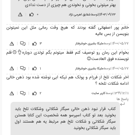
بهتر میتونی بخونی و نخوندی هم چیزی از دست ندادی
1403/09/23
|
توسط
شقایق اهرمی نژاد
0
|
خانم پور اصفهانی گفته بودند که هیچ وقت رمانی مثل این نمیتونن
بنویسن از بس عالیه
1400/05/27
|
توسط
ملیکا بشیری خوشرفتار
3
|
|
بخوام این رمان رو توصیف کنم فقط میتونم بگم تولدی دوباره👌🙃قلم
نویسنده فوق العادست😊
1400/05/27
|
توسط
ملیکا بشیری خوشرفتار
1
|
|
اخر شکلات تلخ از فرزام و پولک هم تیکه ایی نوشته شده بود ذهن خالی
ادامه شکلات تلخه ؟
1399/12/11
|
توسط
کاربر سایت
2
|
|
پاسخ ها
کتاب قرار نبود ذهن خالی سیگار شکلاتی وشکلات تلخ باید
بخونید بعد تو کتاب اسپرسو همه شخصیت این کتابا هستن
سیگار شکلاتی و شکلات تلخ هم مرتبط یه هم هستند اول
باید سیگار شکلاتی بخونید