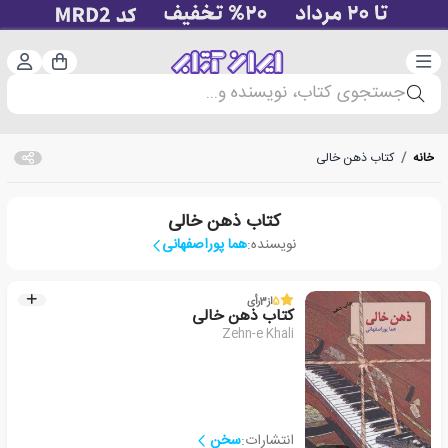
دسته‌بندی
ورود 
سبد خرید
جستجوی کتاب، نویسنده و...
خانه
/
کتاب ذهن خالی
کتاب ذهن خالی
نویسنده:
هما پوراصفهانی
5
از
3
رأی
کتاب ذهن خالی
Zehn-e Khali
انتشارات:
سخن