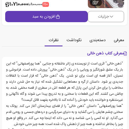
2
1،710،000
٪10
1،900،000
جزئیات
افزودن به سبد
معرفی
دسته‌بندی
نکوداشت
نظرات
معرفی کتاب ذهن خالی
"ذهن خالی" اثری است از نویسنده ی ژانر عاشقانه و جنایی "هما پوراصفهانی" که این
بار یک عشق شورانگیز و رویایی را در یک "ذهن خالی" پرورش داده است. فراموشی و
نسیان، آغاز قصه ای است برای نو شدن. یک "ذهن خالی" که قرار است با اتفاقات
جدیدی پر شود. داستان از گره و معماهایی تشکیل شده که نیاز به حل شدن دارند و
مخاطب را برای حل کردن این پازل که هر قطعه اش در سطری از قصه مخفی شده، به
چالش می کشند. گاه این قطعات با سختی و به تدریج پیدا می شوند و گاه ناگهانی و
غیرمنتظره و خواننده باید خودش را آماده کند تا بالاخره بفهمد قاتل کیست؟
"هما پوراصفهانی" داستان "ذهن خالی" را از فضای بیمارستان آغاز می کند. پولک به
سختی چشم هایش را می گشاید و به دنیای سردرگرمی و دردهای جسمی و روحی قدم
می گذارد. او نه کسی را می شناسد و نه می داند که اینجا چه می کند. در واقع او هیچ
چیز را بخاطر نداشته و همه چیز از ذهنش پاک شده است؛ همه چیز حتی خودش.