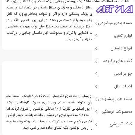
قبل از این اتفاقات، پولک شاهد یک پرونده ی جنایی بوده است. پرونده قتلی بزرگ که
در آن نامزد پولک به عنوان قاتل دستگیر و به زندان منتقل شده و در انتظار اعدام است.
حالا همه چیز به حافظه ی پولک بستگی دارد و اگر او نتواند بخاطر بیاورد که قاتل
حقیقی کیست، نامزد او جان خود را از دست می دهد. در این بین قاتلان واقعی در
دسته بندی موضوعی
صدد هستند تا پولک را به قتل برسانند اما مسئولیت حفظ جان او به عهده ی شخصی
به نام فرزام عظیمی نیاست. آشنایی با فرزام و سرنوشت این داستان جنایی را در کتاب
لوازم تحریر
"ذهن خالی" از "هما پوراصفهانی" بخوانید.
انواع داستان
درباره هما پوراصفهانی
کتاب های برگزیده
جوایز ادبی
ادبیات ملل
هما پور اصفهانی از رُمان نویسان با سابقه ی کشورمان است که در دوازدهم اسفند ماه
بسته های پیشنهادی
سال ۱۳۶۹ در شهر اصفهان متولد شده است. وی دارای مدرک کارشناسی ارشد
روانشناسی می باشد. هما پور اصفهانی تقریباً از ۱۰ سالگی نوشتن را شروع کردند اما
محصولات فرهنگی
هیچ گاه فکر نمی کردند که استعداد منحصربفردی در نوشتن داشته باشند. خود ِ ایشان
در این زمینه می گویند: فکر می کردم همه می توانند بنویسند، اما رفته رفته متوجه
کمک آموزشی
شدم که خیلی از افراد حتی از پس نوشتن یک انشای ساده هم بر نمی آیند.