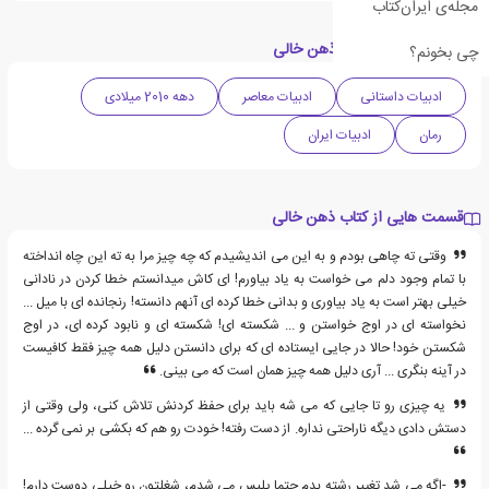
مجله‌ی ایران‌کتاب
دسته بندی های کتاب ذهن خالی
چی بخونم؟
ادبیات داستانی
ادبیات معاصر
دهه 2010 میلادی
رمان
ادبیات ایران
قسمت هایی از کتاب ذهن خالی
وقتی ته چاهی بودم و به این می اندیشیدم که چه چیز مرا به ته این چاه انداخته
با تمام وجود دلم می خواست به یاد بیاورم! ای کاش میدانستم خطا کردن در نادانی
خیلی بهتر است به یاد بیاوری و بدانی خطا کرده ای آنهم دانسته! رنجانده ای با میل ...
نخواسته ای در اوج خواستن و ... شکسته ای! شکسته ای و نابود کرده ای، در اوج
شکستن خود! حالا در جایی ایستاده ای که برای دانستن دلیل همه چیز فقط کافیست
در آینه بنگری ... آری دلیل همه چیز همان است که می بینی.
یه چیزی رو تا جایی که می شه باید برای حفظ کردنش تلاش کنی، ولی وقتی از
دستش دادی دیگه ناراحتی نداره. از دست رفته! خودت رو هم که بکشی بر نمی گرده ...
-اگه می شد تغییر رشته بدم حتما پلیس می شدم، شغلتون رو خیلی دوست دارم!