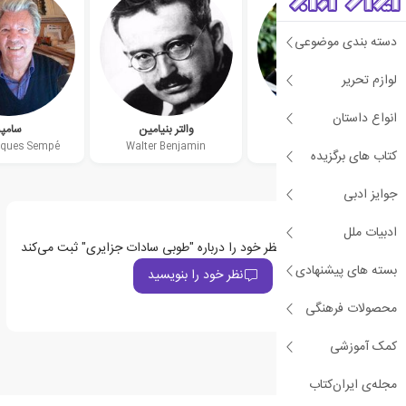
دسته بندی موضوعی
لوازم تحریر
انواع داستان
آرنیکا استرل
والتر بنیامین
سامپه
cques Sempé
Walter Benjamin
arnica esterl
کتاب های برگزیده
جوایز ادبی
ادبیات ملل
اولین نفری باشید که نظر خود را درباره "طوبی سادات جزایری" ثبت می‌کند
بسته های پیشنهادی
نظر خود را بنویسید
محصولات فرهنگی
کمک آموزشی
مجله‌ی ایران‌کتاب