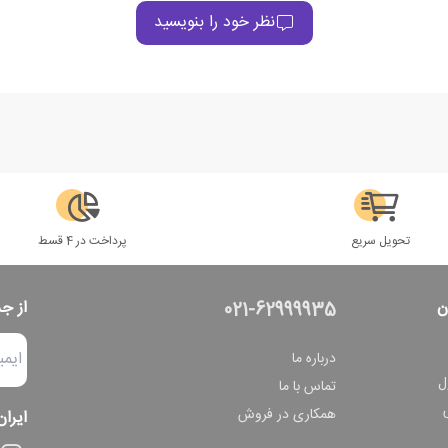
نظر خود را بنویسید
تحویل سریع
پرداخت در 4 قسط
ن
از ج
021-62999935
درباره ما
ل
تماس با ما
همکاری در فروش
ایران