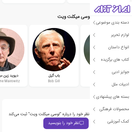
نویسندگان مرتبط با لوسی میکلت ویت
دسته بندی موضوعی
لوازم تحریر
انواع داستان
کتاب های برگزیده
جوایز ادبی
گیلیان ولف
باب گیل
دیوید زین م
ne Mairowitz
Bob Gill
Gillian Wolfe
ادبیات ملل
بسته های پیشنهادی
محصولات فرهنگی
اولین نفری باشید که نظر خود را درباره "لوسی میکلت ویت" ثبت می‌کند
کمک آموزشی
نظر خود را بنویسید