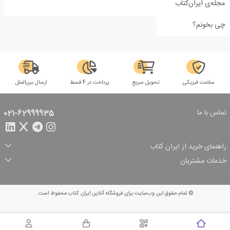
مجله‌ی ایران‌کتاب
چی بخونم؟
سلامت فیزیکی
تحویل سریع
پرداخت در 4 قسط
ارسال بین‌الملل
تماس با ما
021-62999935
راهنمای خرید از ایران کتاب
ثبت سفارش
شیوه پرداخت
خدمات مشتریان
تخفیف‌های خرید
شرایط ارسال سفارش
درباره ما
شرایط استفاده
حریم خصوصی
پیگیری سفارش
بازگرداندن سفارش
پرسش‌های متداول
© تمام حقوق این وب‌سایت برای فروشگاه آنلاین ایران کتاب محفوظ است.
سبد خرید