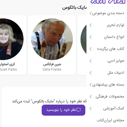
نویسندگان مرتبط با مایک باتکوس
دسته بندی موضوعی
لوازم تحریر
انواع داستان
کتاب های برگزیده
جوایز ادبی
گیلیان ولف
جین فرانکس
کری استوارت
Stuart Parks
Gene Franks
Gillian Wolfe
ادبیات ملل
بسته های پیشنهادی
محصولات فرهنگی
اولین نفری باشید که نظر خود را درباره "مایک باتکوس" ثبت می‌کند
کمک آموزشی
نظر خود را بنویسید
مجله‌ی ایران‌کتاب