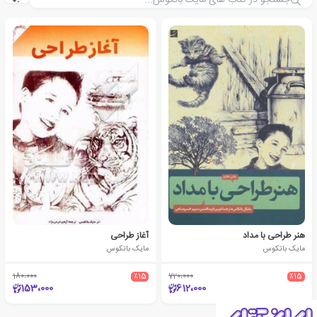
هنر طراحی با مداد
آغاز طراحی
مایک باتکوس
مایک باتکوس
180،000
٪15
720،000
٪15
153،000
612،000