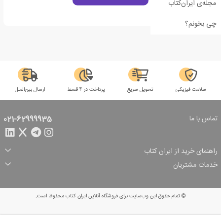
مجله‌ی ایران‌کتاب
چی بخونم؟
سلامت فیزیکی
تحویل سریع
پرداخت در 4 قسط
ارسال بین‌الملل
تماس با ما
021-62999935
راهنمای خرید از ایران کتاب
ثبت سفارش
شیوه پرداخت
خدمات مشتریان
تخفیف‌های خرید
شرایط ارسال سفارش
درباره ما
شرایط استفاده
حریم خصوصی
پیگیری سفارش
بازگرداندن سفارش
پرسش‌های متداول
© تمام حقوق این وب‌سایت برای فروشگاه آنلاین ایران کتاب محفوظ است.