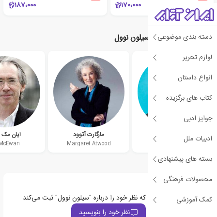
187،000
170،000
دسته بندی موضوعی
نویسندگان مرتبط با سیلون نوول
لوازم تحریر
انواع داستان
کتاب های برگزیده
جوایز ادبی
اندی وییر
مارگارت آتوود
ایان مک 
ادبیات ملل
 McEwan
Margaret Atwood
Andy Weir
بسته های پیشنهادی
محصولات فرهنگی
اولین نفری باشید که نظر خود را درباره "سیلون نوول" ثبت می‌کند
کمک آموزشی
نظر خود را بنویسید