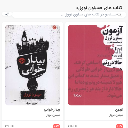
کتاب های «سیلون نوول»
آزمون
بیدار خوابی
سیلون نوول
سیلون نوول
220،000
٪15
200،000
٪15