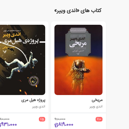
کتاب های «اندی وییر»
مریخی
پروژه هیل مری
اندی وییر
اندی وییر
80،000
٪5
910،000
٪10
931،000
819،000