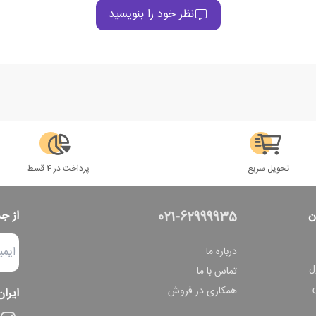
نظر خود را بنویسید
تحویل سریع
پرداخت در 4 قسط
ن
از ج
021-62999935
درباره ما
ل
تماس با ما
همکاری در فروش
ایران