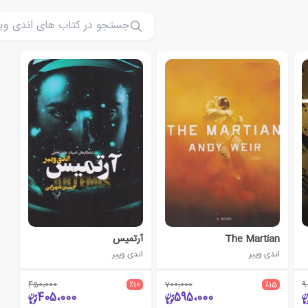
The Martian
آرتمیس
اندی وییر
اندی وییر
450،000
٪10
700،000
٪15
9
405،000
595،000