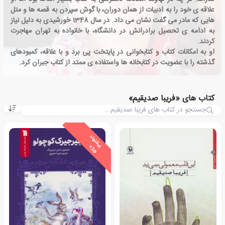
علاقه ی خود را به ادبیات از همان دوران، با گوش سپردن به قصه ها و متل
هایی که مادر می گفت نشان می داد. در سال 1348 خورشیدی به دلیل نیاز
به ادامه ی تحصیل برادرانش در دانشگاه، با خانواده به تهران مهاجرت
کردند.
او به امکانات کتاب و کتابخوانی در پایتخت پی برد و با علاقه، کمبودهای
گذشته را با عضویت در کتابخانه ها واستفاده ی ممتد از کتاب جبران کرد.
کتاب های «فریبا صدیقیم»
ی
ش
ن
ه
ا
د
و
ی
ژ
پ
ه