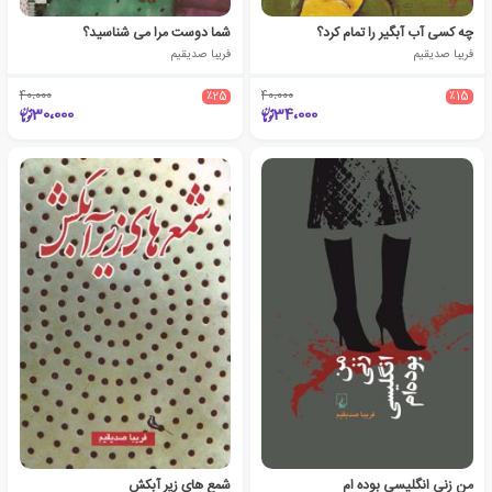
چه کسی آب آبگیر را تمام کرد؟
شما دوست مرا می شناسید؟
فریبا صدیقیم
فریبا صدیقیم
40،000
٪25
40،000
٪15
30،000
34،000
من زنی انگلیسی بوده ام
شمع های زیر آبکش