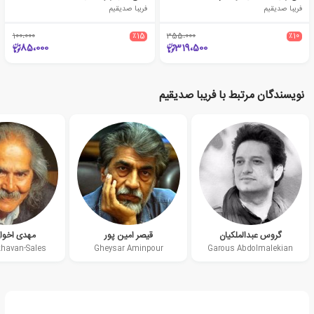
فریبا صدیقیم
فریبا صدیقیم
100،000
٪15
355،000
٪10
85،000
319،500
نویسندگان مرتبط با فریبا صدیقیم
گروس عبدالملکیان
قیصر امین پور
مهدی اخوان
havan-Sales
Gheysar Aminpour
Garous Abdolmalekian