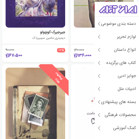
دسته بندی موضوعی
این قلب معمولی نمی زند
جیرجیرک کوچولو
لوازم تحریر
فریبا صدیقیم
دیمیتری مامین سیبیریاک
انواع داستان
90،000
٪25
160،000
٪15
67،500
136،000
کتاب های برگزیده
ی
ش
ن
ه
ا
د
و
ی
ژ
جوایز ادبی
پ
ه
ادبیات ملل
بسته های پیشنهادی
محصولات فرهنگی
کمک آموزشی