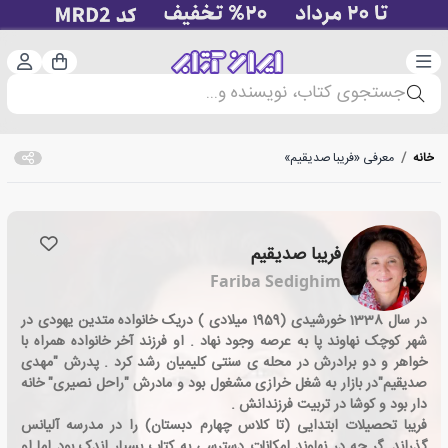
دسته‌بندی
ورود 
سبد خرید
جستجوی کتاب، نویسنده و...
خانه
/
معرفی «فریبا صدیقیم»
فریبا صدیقیم
Fariba Sedighim
در سال 1338 خورشیدی (1959 میلادی ) دریک خانواده متدین یهودی در
شهر کوچک نهاوند پا به عرصه وجود نهاد . او فرزند آخر خانواده همراه با
خواهر و دو برادرش در محله ی سنتی کلیمیان رشد کرد . پدرش "مهدی
صدیقیم"در بازار به شغل خرازی مشغول بود و مادرش "راحل نصیری" خانه
دار بود و کوشا در تربیت فرزندانش .
فریبا تحصیلات ابتدایی (تا کلاس چهارم دبستان) را در مدرسه آلیانس
گذراند. گر چه در نهاوند امکانات دسترسی به کتاب بسیار اندک بود اما او