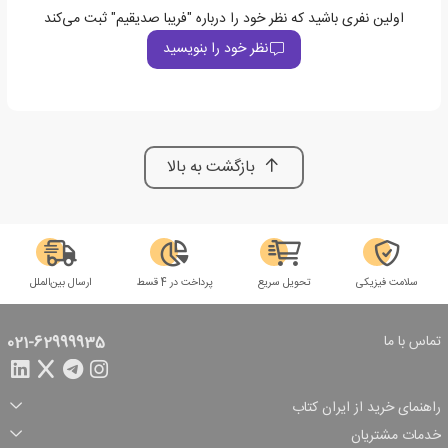
اولین نفری باشید که نظر خود را درباره "فریبا صدیقیم" ثبت می‌کند
نظر خود را بنویسید
بازگشت به بالا
سلامت فیزیکی
تحویل سریع
پرداخت در 4 قسط
ارسال بین‌الملل
تماس با ما
021-62999935
راهنمای خرید از ایران کتاب
ثبت سفارش
شیوه پرداخت
خدمات مشتریان
تخفیف‌های خرید
شرایط ارسال سفارش