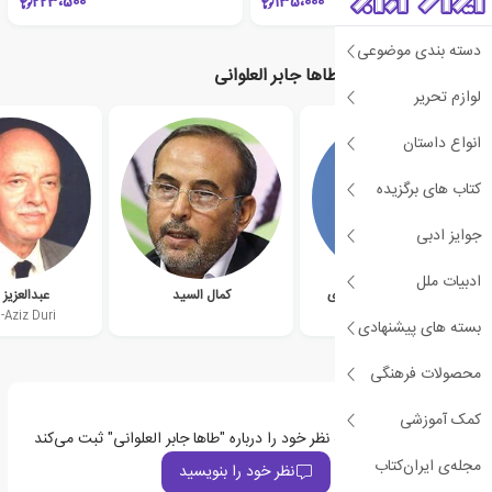
223،500
135،000
دسته بندی موضوعی
نویسندگان مرتبط با طاها جابر العلوانی
لوازم تحریر
انواع داستان
کتاب های برگزیده
جوایز ادبی
ادبیات ملل
علی بن حسین مسعودی
کمال السید
عبدالعزیز
-Aziz Duri
Al-Masudi
بسته های پیشنهادی
محصولات فرهنگی
کمک آموزشی
اولین نفری باشید که نظر خود را درباره "طاها جابر العلوانی" ثبت می‌کند
مجله‌ی ایران‌کتاب
نظر خود را بنویسید