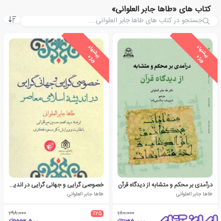
کتاب های «طاها جابر العلوانی»
ی
ش
ن
ه
ا
د
و
ی
ژ
ی
ش
ن
ه
ا
د
و
ی
ژ
پ
ه
پ
ه
درآمدی بر محکم و متشابه از دیدگاه قرآن
خصوصی گرایی و جهانی گرایی در اندیشه اسلامی معاصر
طاها جابر العلوانی
طاها جابر العلوانی
298،000
٪25
180،000
٪25