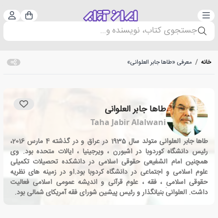
دسته‌بندی
ورود 
سبد خرید
جستجوی کتاب، نویسنده و...
خانه
/
معرفی «طاها جابر العلوانی»
طاها جابر العلوانی
Taha Jabir Alalwani
طاها جابر العلوانی متولد سال 1935 در عراق و در گذشته 4 مارس 2016،
رئیس دانشگاه کوردوبا در اشبورن ، ویرجینیا ، ایالات متحده بود. وی
همچنین امام الشفیعی حقوقی اسلامی در دانشکده تحصیلات تکمیلی
علوم اسلامی و اجتماعی در دانشگاه کردوبا بود.او در زمینه های نظریه
حقوقی اسلامی ، فقه ، علوم قرآنی و اندیشه عمومی اسلامی فعالیت
داشت. العلوانی بنیانگذار و رئیس پیشین شورای فقه آمریکای شمالی بود.