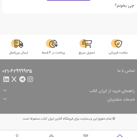
چی بخونم؟
سلامت فیزیکی
تحویل سریع
پرداخت در 4 قسط
ارسال بین‌الملل
تماس با ما
021-62999935
راهنمای خرید از ایران کتاب
ثبت سفارش
شیوه پرداخت
خدمات مشتریان
تخفیف‌های خرید
شرایط ارسال سفارش
درباره ما
شرایط استفاده
حریم خصوصی
پیگیری سفارش
بازگرداندن سفارش
پرسش‌های متداول
© تمام حقوق این وب‌سایت برای فروشگاه آنلاین ایران کتاب محفوظ است.
سبد خرید