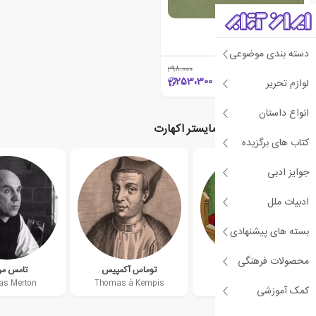
مواعظ
مایستر اکهارت
دسته بندی موضوعی
298،000
٪15
253،300
لوازم تحریر
انواع داستان
نویسندگان مرتبط با مایستر اکهارت
کتاب های برگزیده
جوایز ادبی
ادبیات ملل
بسته های پیشنهادی
محصولات فرهنگی
کریستین دو پیزان
توماس آکمپیس
تامس مر
s Merton
Thomas à Kempis
Christine de Pizan
کمک آموزشی