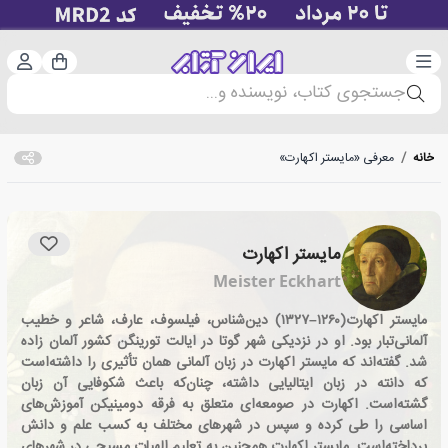
دسته‌بندی
ورود 
سبد خرید
جستجوی کتاب، نویسنده و...
خانه
/
معرفی «مایستر اکهارت»
مایستر اکهارت
Meister Eckhart
مایستر اکهارت(۱۲۶۰–۱۳۲۷) دین‌شناس، فیلسوف، عارف، شاعر و خطیب
آلمانی‌تبار بود. او در نزدیکی شهر گوتا در ایالت تورینگن کشور آلمان زاده
شد. گفته‌اند که مایستر اکهارت در زبان آلمانی همان تأثیری را داشته‌است
که دانته در زبان ایتالیایی داشته، چنان‌که باعث شکوفایی آن زبان
گشته‌است. اکهارت در صومعه‌ای متعلق به فرقه دومینیکن آموزش‌های
اساسی را طی کرده و سپس در شهرهای مختلف به کسب علم و دانش
پرداخته‌است. مایستر اکهارت همچنین به تعلیم الهیات مسیحی در شهرهای