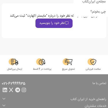
مجله‌ی ایران‌کتاب
چی بخونم؟
اولین نفری باشید که نظر خود را درباره "مایستر اکهارت" ثبت می‌کند
نظر خود را بنویسید
سلامت فیزیکی
تحویل سریع
پرداخت در 4 قسط
ارسال بین‌الملل
تماس با ما
021-62999935
راهنمای خرید از ایران کتاب
ثبت سفارش
شیوه پرداخت
خدمات مشتریان
تخفیف‌های خرید
شرایط ارسال سفارش