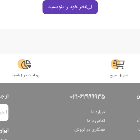
نظر خود را بنویسید
تحویل سریع
پرداخت در 4 قسط
ن
از ج
021-62999935
درباره ما
ل
تماس با ما
همکاری در فروش
ایران