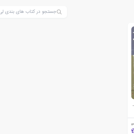
ک دونالد ترامپ
3