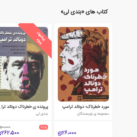
کتاب های «بندی لی»
ی
ش
ن
ه
ا
د
و
ی
ژ
پ
ه
مورد خطرناک؛ دونالد ترامپ
پرونده ی خطرنا
مجموعه ی نویسندگان
بندی لی
50،000
٪25
262،500
26،000