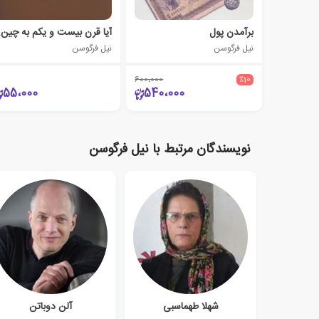
برآمدن پول
آیا قر
نیل فرگوسن
نیل فرگوسن
600،000
٪10
55،000
540،000
نویسندگان مرتبط با نیل فرگوسن
شهلا طهماسبی
آلن دوباتن