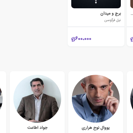
ن بیست و یکم به چین تعلق دارد؟
برج و میدان
نیل فرگوسن
600،000
یووال نوح هراری
جواد اطاعت