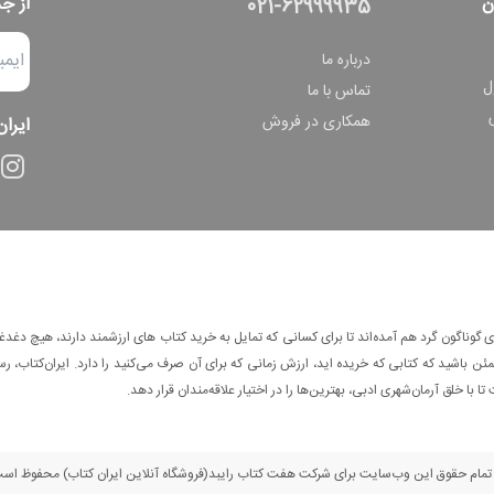
ن
از ج
021-62999935
درباره ما
ل
تماس با ما
همکاری در فروش
ایران
وناگون گرد هم آمده‌اند تا برای کسانی که تمایل به خرید کتاب های ارزشمند دارند، هیچ دغدغه
 باشید که کتابی که خریده اید، ارزش زمانی که برای آن صرف می‌کنید را دارد. ایران‌کتاب، رس
ا با خلق آرمان‌شهری ادبی، بهترین‌ها را در اختیار علاقه‌مندان قرار دهد.
مام حقوق این وب‌سایت برای شرکت هفت کتاب رایبد(فروشگاه آنلاین ایران کتاب) محفوظ اس