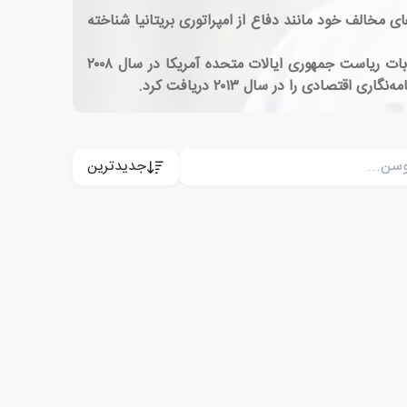
ای مخالف خود مانند دفاع از امپراتوری بریتانیا شناخته
او یک ویرایشگر مشارکتی برای تلویزیون بلومبرگ و یک خبرنگار برای نیوزویک بوده‌است. فرگوسن مشاور پیشین کمپین انتخابات ریاست جمهوری ایالات متحده آمریکا در سال ۲۰۰۸
جدیدترین