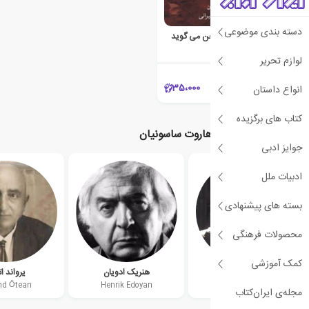
دسته بندی موضوعی
نسل کشی ارامنه:جهان سخن می گوید
هاروت ساسونیان
لوازم تحریر
35،000
انواع داستان
کتاب های برگزیده
نویسندگان مرتبط با هاروت ساسونیان
جوایز ادبی
ادبیات ملل
بسته های پیشنهادی
محصولات فرهنگی
کمک آموزشی
روبن گالیچیان
هنریک ادویان
یرواند ا
nd Ōtean
Henrik Edoyan
Rouben Galichian
مجله‌ی ایران‌کتاب