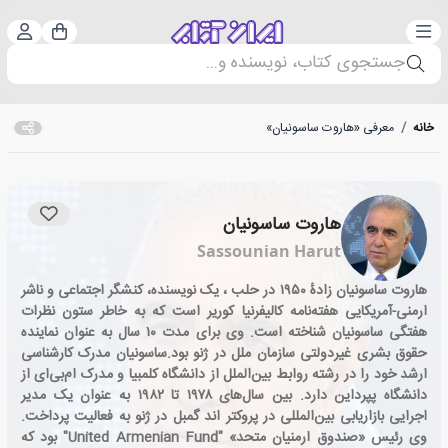
دسته‌بندی
ورود 
سبد خرید
جستجوی کتاب، نویسنده و...
خانه
/
معرفی «هاروت ساسونیان»
هاروت ساسونیان
Sassounian Harut
هاروت ساسونیان زادهٔ ۱۹۵۰ در حلب ، یک نویسنده، کنشگر اجتماعی و ناشر
ارمنی-آمریکایی هفته‌نامه کالیفرنیا کوریر است که به خاطر ستون نظرات
هفتگی ساسونیان شناخته است. وی برای مدت ۱۰ سال به عنوان نماینده
حقوق بشری غیردولتی سازمان ملل در ژنو بود.ساسونیان مدرک کارشناسی
ارشد خود را در رشته روابط بین‌الملل از دانشگاه کلمبیا و مدرک ام‌بی‌ای از
دانشگاه پپرداین دارد. بین سال‌های ۱۹۷۸ تا ۱۹۸۲ به عنوان یک مدیر
اجرایی بازاریابی بین‌المللی در پروکتر اند گمبل در ژنو به فعالیت پرداخت.
وی رئیس «صندوق ارمنیان متحد» "United Armenian Fund" بود که