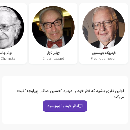
فردریک جیمسون
ژیلبر لازار
نوام چا
 Chomsky
Gilbert Lazard
Fredric Jameson
اولین نفری باشید که نظر خود را درباره "حسین صافی پیرلوجه" ثبت
می‌کند
نظر خود را بنویسید