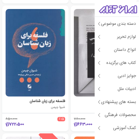
دسته بندی موضوعی
لوازم تحریر
انواع داستان
کتاب های برگزیده
جوایز ادبی
ادبیات ملل
ناخودآگاه سیاسی
فلسفه برای زبان شناسان
بسته های پیشنهادی
فردریک جیمسون
شیوا چپمن
محصولات فرهنگی
850،000
٪15
780،000
٪15
722،500
663،000
کمک آموزشی