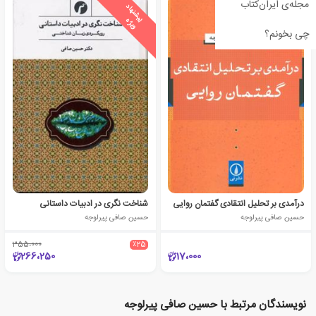
مجله‌ی ایران‌کتاب
ی
ش
ن
ه
ا
د
و
ی
ژ
پ
ه
چی بخونم؟
درآمدی بر تحلیل انتقادی گفتمان روایی
شناخت نگری در ادبیات داستانی
حسین صافی پیرلوجه
حسین صافی پیرلوجه
355،000
٪25
266،250
17،000
نویسندگان مرتبط با حسین صافی پیرلوجه