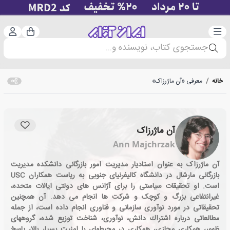
دسته‌بندی
ورود 
سبد خرید
جستجوی کتاب، نویسنده و...
خانه
/
معرفی «آن ماژرزاک»
آن ماژرزاک
Ann Majchrzak
آن ماژرزاک به عنوان استادیار مدیریت امور بازرگانی دانشکده مدیریت
بازرگانی مارشال در دانشگاه کالیفرنیای جنوبی به ریاست همکاران USC
است. او تحقیقات سیاستی را برای آژانس های دولتی ایالات متحده،
غیرانتفاعی بزرگ و کوچک و شرکت ها انجام می دهد. آن همچنین
تحقیقاتی در مورد نوآوری سازمانی و فناوری انجام داده است، از جمله
مطالعاتی درباره اشتراك دانش، نوآوری، شناخت توزیع شده، گروههای
ظهور، همکاری مجازی، همکاری در محیطهای با امنیت بسیار بالا، پاسخ