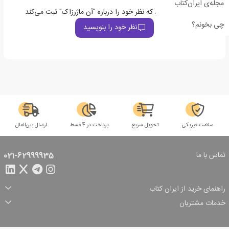
مجله‌ی ایران‌کتاب
اولین نفری باشید که نظر خود را درباره "آن ماژرزاک" ثبت می‌کند
چی بخونم؟
نظر خود را بنویسید
سلامت فیزیکی
تحویل سریع
پرداخت در 4 قسط
ارسال بین‌الملل
تماس با ما
021-62999935
راهنمای خرید از ایران کتاب
ثبت سفارش
شیوه پرداخت
خدمات مشتریان
تخفیف‌های خرید
شرایط ارسال سفارش
درباره ما
شرایط استفاده
حریم خصوصی
پیگیری سفارش
بازگرداندن سفارش
پرسش‌های متداول