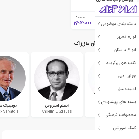
آن ماژرزاک
280،000
٪10
252،000
دسته بندی موضوعی
لوازم تحریر
نویسندگان مرتبط با آن ماژرزاک
انواع داستان
کتاب های برگزیده
جوایز ادبی
ادبیات ملل
بسته های پیشنهادی
اووه فلیک
انسلم استراوس
دومینیک سال
k Salvatore
Anselm L. Strauss
Uwe Flick
محصولات فرهنگی
کمک آموزشی