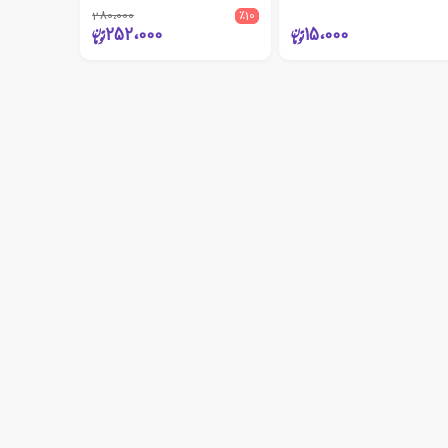
280،000
٪10
252،000
15،000