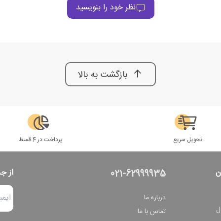
نظر خود را بنویسید
بازگشت به بالا
تحویل سریع
پرداخت در 4 قسط
ن
از ج
021-62999935
درباره ما
ل
تماس با ما