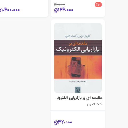
160،000
٪10
1،400،000
144،000
مقدمه ای بر بازاریابی الکترونیک
کنت لادون
32،000