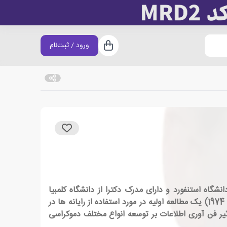
ورود / ثبت‌نام
سبد خرید
اه استنفورد و دارای مدرک دکترا از دانشگاه کلمبیا
است. کتاب اول لادون، رایانه ها و اصلاحات بوروکراتیک: عملکردهای سیاسی سیستمهای اطلاعات شهری (جان ویلی و پسران ، 1974) یک مطالعه اولیه در مورد استفاده از رایانه ها در
تشارات پرگر ، 1978) به عنوان "کار پیشگام" در مورد تأثیر فن آوری اطلاعات بر توسعه انواع مختلف دموکراسی