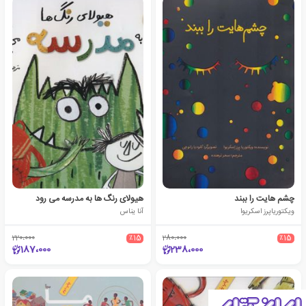
چشم هایت را ببند
هیولای رنگ ها به مدرسه می رود
ویکتوریاپرز اسکریوا
آنا یناس
220،000
٪15
280،000
٪15
187،000
238،000