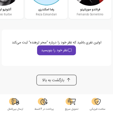
فرناندو سورنتینو
رضا اسکندری
آنتونیو ای
io Iturbe
Reza Eskandari
Fernando Sorrentino
اولین نفری باشید که نظر خود را درباره "سحر ترهنده" ثبت می‌کند
نظر خود را بنویسید
بازگشت به بالا
سلامت فیزیکی
تحویل سریع
پرداخت در 4 قسط
ارسال بین‌الملل