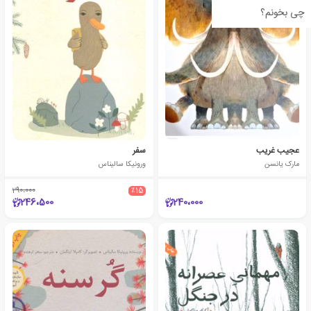
چی بخونم؟
عجیب غریب
سفر
مارک یانسن
ورونیکا سالیناس
290،000
٪15
246،500
240،000