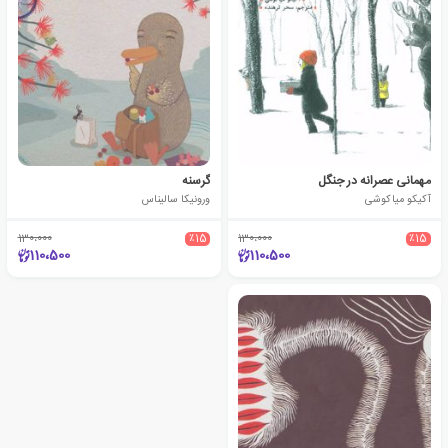
مهمانی عصرانه در جنگل
گرسنه
آکیکو میاکوشی
ورونیکا سالیناس
130،000
٪15
130،000
٪15
110،500
110،500