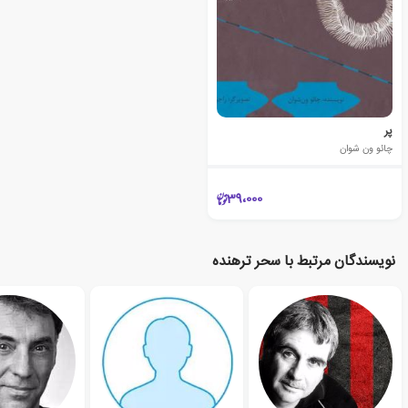
پر
چائو ون شوان
39،000
نویسندگان مرتبط با سحر ترهنده