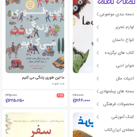
دسته بندی موضوعی
لوازم تحریر
انواع داستان
کتاب های برگزیده
جوایز ادبی
هیولای رنگ ها
ما این طوری زندگی می کنیم
ادبیات ملل
آنا یناس
مت لموت
بسته های پیشنهادی
265،000
٪15
280،000
٪5
225،250
266،000
محصولات فرهنگی
کمک آموزشی
مجله‌ی ایران‌کتاب