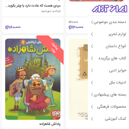
فریب کاران فریب خورده
مردی هست که عادت دارد با چتر بکوبد تو سرم
فرناندو سورنتینو
فرناندو سورنتینو
دسته بندی موضوعی
160،000
٪25
180،000
120،000
لوازم تحریر
ی
ش
ن
ه
ا
د
و
ی
ژ
انواع داستان
پ
ه
کتاب های برگزیده
جوایز ادبی
ادبیات ملل
بسته های پیشنهادی
محصولات فرهنگی
کمک آموزشی
زن وسطی
پاداش شاهزاده