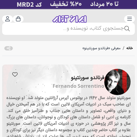
دسته‌بندی
ورود 
سبد خرید
جستجوی کتاب، نویسنده و...
خانه
/
معرفی «فرناندو سورنتینو»
فرناندو سورنتینو
Fernando Sorrentino
سورنتینو متولد سال 1942 در بوئنوس آیرس آرژانتین متولد شد. او نویسنده
ای صاحب سبک در ادبیات آمریکای لاتین است که با در هم آمیختن خیال
و دنیای واقعی، تصاویر و داستان هایی جذاب و طنزآمیز خلق می کند.
کارنامه ی ادبی او شامل داستان های کودکان و نوجوانان، داستان های بزرگ
سال و نیز آثار پژوهشی در حوزه ی ادبیات آمریکای لاتین است. سورنتینو
علاوه بر کتاب حاضر چندین کتاب و مجموعه داستان دیگر نیز برای کودکان و
نوجوان نوشته است که مهم ترین آن ها عبارت اند از: پاداش شاهزاده،