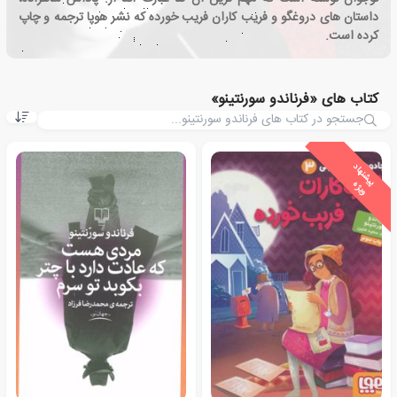
داستان های دروغگو و فریب کاران فریب خورده که نشر هوپا ترجمه و چاپ
کرده است.
کتاب های «فرناندو سورنتینو»
ی
ش
ن
ه
ا
د
و
ی
ژ
پ
ه