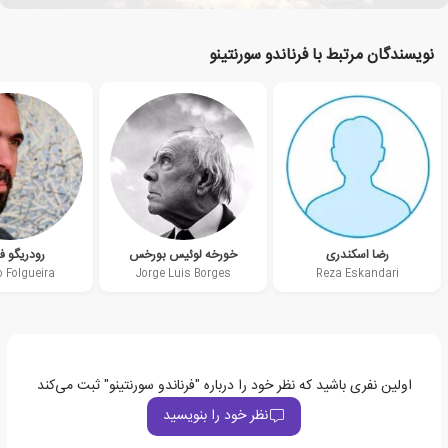
نویسندگان مرتبط با فرناندو سورنتینو
رضا اسکندری
خورخه لوئیس بورخس
رودریگو فو
o Folgueira
Jorge Luis Borges
Reza Eskandari
اولین نفری باشید که نظر خود را درباره "فرناندو سورنتینو" ثبت می‌کند
نظر خود را بنویسید