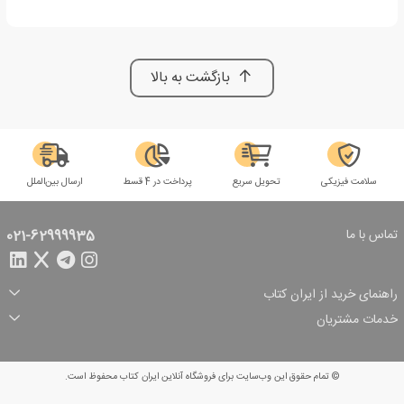
بازگشت به بالا
سلامت فیزیکی
تحویل سریع
پرداخت در 4 قسط
ارسال بین‌الملل
تماس با ما
021-62999935
راهنمای خرید از ایران کتاب
ثبت سفارش
شیوه پرداخت
خدمات مشتریان
تخفیف‌های خرید
شرایط ارسال سفارش
درباره ما
شرایط استفاده
حریم خصوصی
پیگیری سفارش
بازگرداندن سفارش
پرسش‌های متداول
© تمام حقوق این وب‌سایت برای فروشگاه آنلاین ایران کتاب محفوظ است.