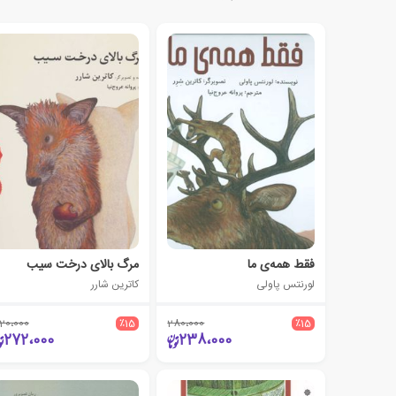
فقط همه‌ی ما
مرگ بالای درخت سیب
لورنتس پاولی
کاترین شارر
20،000
٪15
280،000
٪15
272،000
238،000