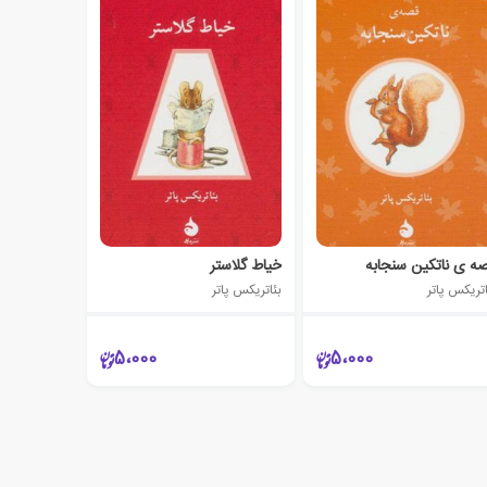
ه ی ناتکین سنجابه
خیاط گلاستر
اتریکس پاتر
بئاتریکس پاتر
5،000
5،000