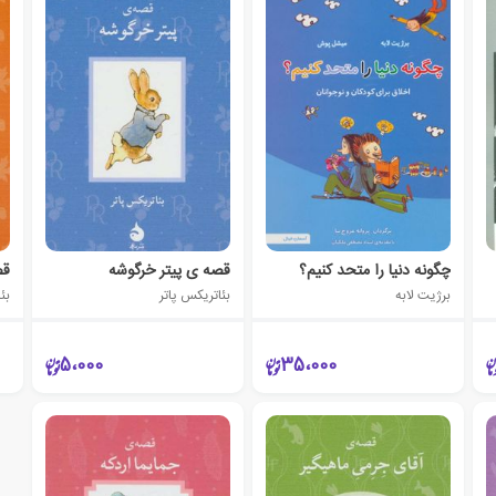
چگونه دنیا را متحد کنیم؟
قصه ی پیتر خرگوشه
قص
برژیت لابه
بئاتریکس پاتر
بئ
5،000
35،000