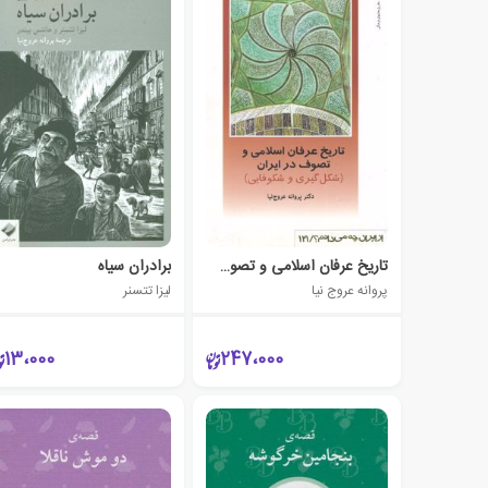
تاریخ عرفان اسلامی و تصوف در ایران
برادران سیاه
پروانه عروج نیا
لیزا تتسنر
13،000
247،000