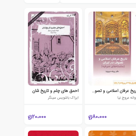
تاریخ عرفان اسلامی و تصوف در ایران
احمق های چلم و تاریخ شان
انه عروج نیا
ایزاک باشویس سینگر
20،000
80،000