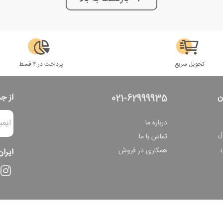
تحویل سریع
پرداخت در 4 قسط
ن
از ج
021-62999935
درباره ما
ل
تماس با ما
همکاری در فروش
ایران