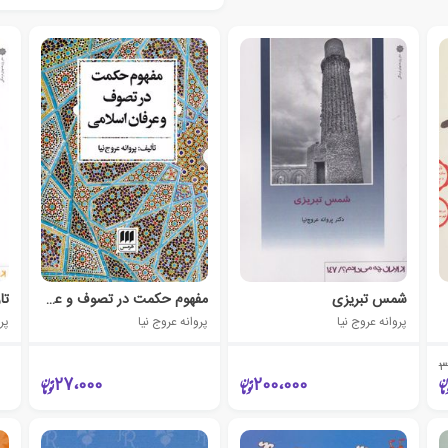
شمس تبریزی
مفهوم حکمت در تصوف و عرفان اسلامی
پروانه عروج نیا
پروانه عروج نیا
پرو
3
27،000
200،000