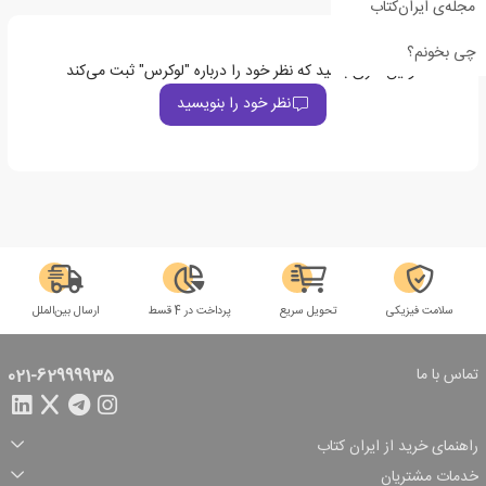
مجله‌ی ایران‌کتاب
چی بخونم؟
اولین نفری باشید که نظر خود را درباره "لوکرس" ثبت می‌کند
نظر خود را بنویسید
سلامت فیزیکی
تحویل سریع
پرداخت در 4 قسط
ارسال بین‌الملل
تماس با ما
021-62999935
راهنمای خرید از ایران کتاب
ثبت سفارش
شیوه پرداخت
خدمات مشتریان
تخفیف‌های خرید
شرایط ارسال سفارش