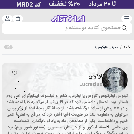
دسته‌بندی
ورود 
سبد خرید
جستجوی کتاب، نویسنده و...
خانه
/
معرفی «لوکرس»
لوکرس
Lucretius
تیتوس لوکرتیوس کاروس یا لوکرس، شاعر و فیلسوف اپیکورگرای اهل روم
باستان بود. احتمال داده می‌شود که در ۹۹ پیش از میلاد به دنیا آمده باشد
و در ۵۵ پیش از میلاد درگذشته باشد. از جملهٔ آثار به‌جامانده از لوکرتیوس،
می‌توان به منظومهٔ بلند در طبیعت اشیا اشاره کرد که در آن به نظریهٔ اتمی
قدیم پرداخته‌است. یکی از دهانه‌های ماه به یاد او نام‌گذاری شده‌است.
وی حامی فلسفه اپیکور و از دوستان سیسرون (سخنور نامور روم) بود.
درباره چگونگی مرگ او چندان اطلاعی در دست نیست اما در یکی از