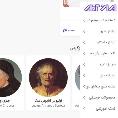
درباره طبیعت
لوکرس
دسته بندی موضوعی
60،000
لوازم تحریر
انواع داستان
نویسندگان مرتبط با لوکرس
کتاب های برگزیده
جوایز ادبی
ادبیات ملل
بسته های پیشنهادی
محصولات فرهنگی
مارکوس اورلیوس
لوکیوس آنایوس سنکا
جفری چ
ey Chaucer
Lucius Annaeus Seneca
Aurelius Marcus Antoninus
کمک آموزشی