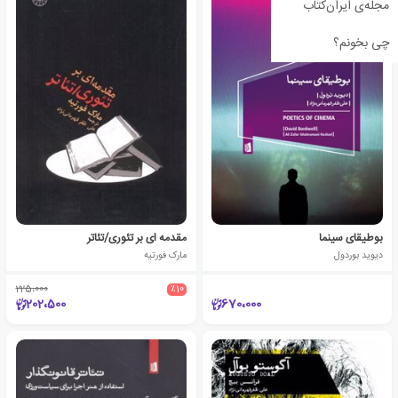
مجله‌ی ایران‌کتاب
چی بخونم؟
بوطیقای سینما
مقدمه ای بر تئوری/تئاتر
دیوید بوردول
مارک فورتیه
225،000
٪10
202،500
670،000