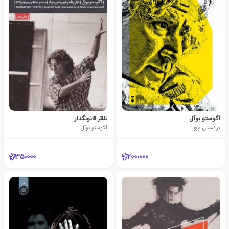
آگوستو بوآل
تئاتر قانونگذار
فرانسس ببج
آگوستو بوآل
35،000
200،000