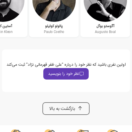
آگوستو بوآل
پائولو کوئیلو
آستین کل
in Kleon
Paulo Coelho
Augusto Boal
اولین نفری باشید که نظر خود را درباره "علی ظفر قهرمانی نژاد" ثبت می‌کند
نظر خود را بنویسید
بازگشت به بالا