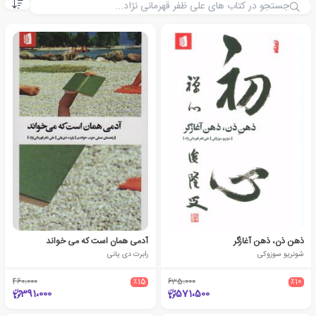
ذهن ذن، ذهن آغازگر
آدمی همان است که می خواند
شونریو سوزوکی
رابرت دی یانی
460،000
٪15
635،000
٪10
391،000
571،500