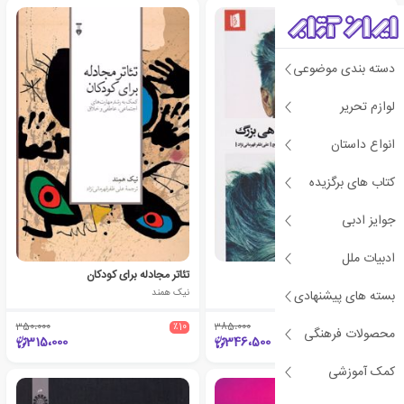
دسته بندی موضوعی
لوازم تحریر
انواع داستان
کتاب های برگزیده
جوایز ادبی
ادبیات ملل
صید ماهی بزرگ
تئاتر مجادله برای کودکان
دیوید لینچ
نیک همند
بسته های پیشنهادی
350،000
٪10
385،000
٪10
محصولات فرهنگی
315،000
346،500
کمک آموزشی