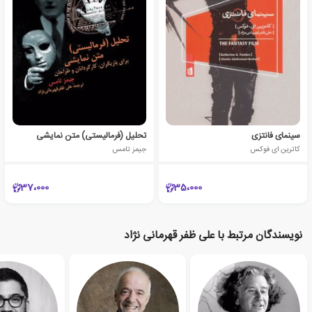
سینمای فانتزی
تحلیل (فرمالیستی) متن نمایشی
کاترین ای فوکس
جیمز تامس
37،000
35،000
نویسندگان مرتبط با علی ظفر قهرمانی نژاد