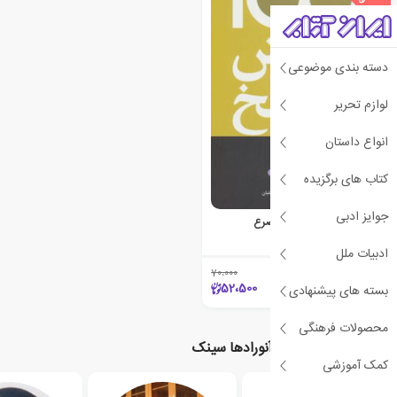
دسته بندی موضوعی
لوازم تحریر
انواع داستان
کتاب های برگزیده
جوایز ادبی
100 پرسش و پاسخ درباره صرع
آنورادها سینک
ادبیات ملل
70،000
٪25
52،500
بسته های پیشنهادی
محصولات فرهنگی
نویسندگان مرتبط با آنورادها سینک
کمک آموزشی