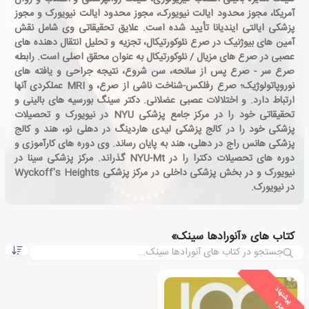
آمریکا، مجوز محدود ایالت نیویورک، مجوز محدود ایالت نیویورک و مجوز
پزشکی ایالتی ایندیانا تأیید شده است. علایق تحقیقاتی وی شامل نقش
آمین های بیوژنیک در صرع نئوکورتیکال، تجزیه و تحلیل انتقال دهنده های
عصبی در صرع های مزیال / نئوکورتیکال به عنوان محقق اصلی است. رابطه
صرع سر - صرع پس از سانحه، سن شروع، نتیجه جراحی و یافته های
نوروپاتولوژیک؛ صرع رفلکس-شناخت ناشی از صرع، و MRI عملکردی آنها
ارتباط دارد. و اختلالات عصبی عضلانی. دکتر سینگ بورسیه های بالینی و
تحقیقاتی خود را در مرکز جامع پزشکی NYU در نیویورک و تحصیلات
پزشکی خود را در کالج پزشکی لیدی هاردینگ در دهلی نو، هند و کالج
پزشکی هانس راج در دهلی، هند به پایان رساند. وی دوره های کارآموزی و
دوره های تحصیلات دکترا را در NYU-Mt گذراند. مرکز پزشکی سینا در
نیویورک و در بخش پزشکی داخلی در مرکز پزشکی Wyckoff's Heights
در نیویورک.
کتاب های «آنورادها سینک»
ی
ش
ن
ه
ا
د
و
ی
ژ
پ
ه