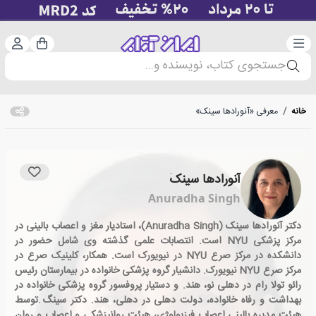
دسته‌بندی
ورود 
سبد خرید
جستجوی کتاب، نویسنده و...
خانه
/
معرفی «آنورادها سینک»
آنورادها سینک
Anuradha Singh
دکتر آنورادها سینک (Anuradha Singh)، استادیار مغز و اعصاب بالینی در
مرکز پزشکی NYU است. انتصابات علمی گذشته وی شامل حضور در
دانشکده در مرکز صرع NYU در نیویورک است. همکار، کلینیک صرع در
مرکز صرع NYU نیویورک. دانشیار گروه پزشکی خانواده در بیمارستان رئیس
رائو تولا رام در دهلی نو، هند. و دستیار پروفسور گروه پزشکی خانواده در
بهداشت و رفاه خانواده، دولت دهلی در دهلی، هند. دکتر سینگ توسط
هیئت مدیره بالینی اعصاب فیزیولوژی، هیئت روانپزشکی و اعصاب و روان