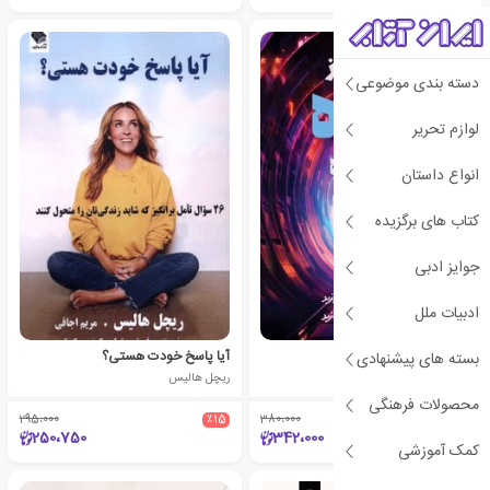
دسته بندی موضوعی
لوازم تحریر
انواع داستان
کتاب های برگزیده
جوایز ادبی
ادبیات ملل
هیچ‌کس از آینده خبر نداره
آیا پاسخ خودت هستی؟
بسته های پیشنهادی
ریچل هالیس
ریچل هالیس
محصولات فرهنگی
295،000
٪15
380،000
٪10
250،750
342،000
کمک آموزشی