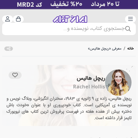
دسته‌بندی
ورود 
سبد خرید
جستجوی کتاب، نویسنده و...
خانه
/
معرفی «ریچل هالیس»
ریچل هالیس
Rachel Hollis
ریچل هالیس، زاده ی 9 ژانویه ی 1983، سخنران انگیزشی، وبلاگ نویس و
نویسنده ی آمریکایی است. کتاب خودپروری او با عنوان «خودت باش
دختر» بیش از هفده هفته در فهرست پرفروش ترین کتاب های نیویورک
تایمز قرار داشته است.