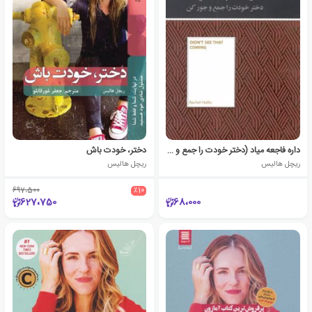
داره فاجعه میاد (دختر خودت را جمع و جور کن)
دختر، خودت باش
ریچل هالیس
ریچل هالیس
697،500
٪10
627،750
68،000