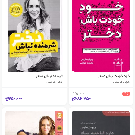
خود خودت باش دختر
شرمنده نباش دختر
ریچل هالیس
ریچل هالیس
335،000
٪15
250،000
284،750