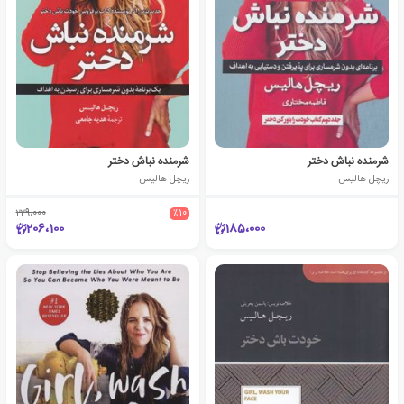
شرمنده نباش دختر
شرمنده نباش دختر
ریچل هالیس
ریچل هالیس
229،000
٪10
206،100
185،000