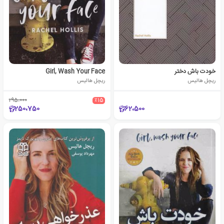
خودت باش دختر
Girl, Wash Your Face
ریچل هالیس
ریچل هالیس
295،000
٪15
250،750
62،500