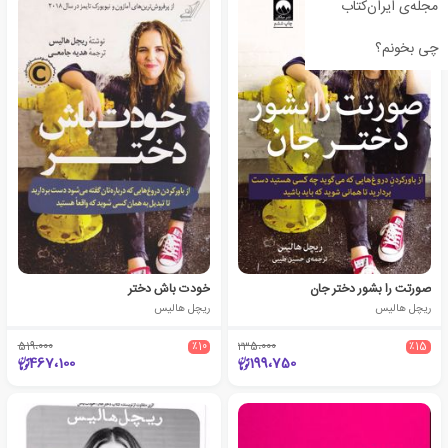
مجله‌ی ایران‌کتاب
چی بخونم؟
صورتت را بشور دختر جان
خودت باش دختر
ریچل هالیس
ریچل هالیس
519،000
٪10
235،000
٪15
467،100
199،750