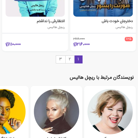
دخترجان خودت باش
انتظارش را نداشتم
ریچل هالیس
ریچل هالیس
288،000
٪25
110،000
216،000
3
2
1
نویسندگان مرتبط با ریچل هالیس