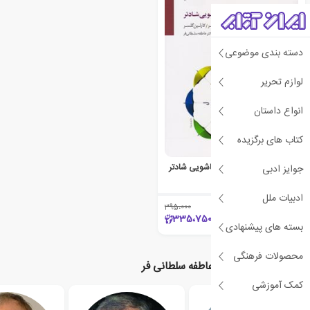
دسته بندی موضوعی
لوازم تحریر
انواع داستان
کتاب های برگزیده
هشت درس برای زندگی زناشویی شادتر
جوایز ادبی
ویلیام گلسر
ادبیات ملل
395،000
٪15
335،750
بسته های پیشنهادی
محصولات فرهنگی
نویسندگان مرتبط با عاطفه سلطانی فر
کمک آموزشی