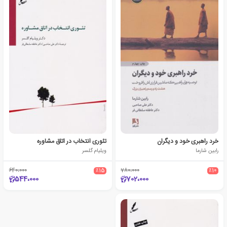
خرد راهبری خود و دیگران
تئوری انتخاب در اتاق مشاوره
رابین شارما
ویلیام گلسر
640،000
٪15
780،000
٪10
544،000
702،000