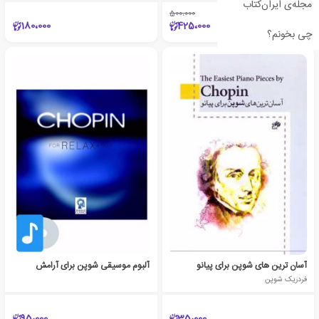
مجله‌ی ایران‌کتاب
500،000
٪15
180،000
425،000
چی بخونم؟
آسان ترین های شوپن برای پیانو
آلبوم موسیقی شوپن برای آرامش
فردریک شوپن