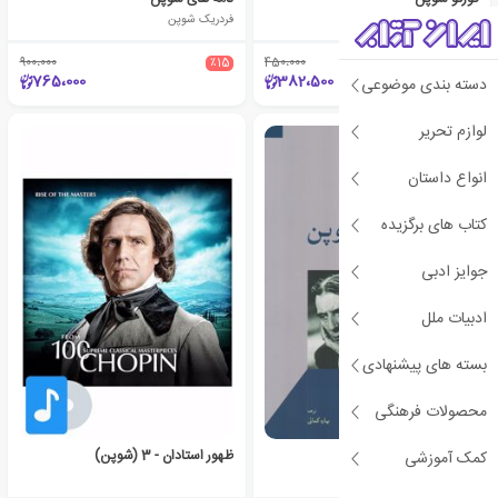
فردریک شوپن
فردریک شوپن
900،000
٪15
450،000
٪15
765،000
382،500
دسته بندی موضوعی
لوازم تحریر
انواع داستان
کتاب های برگزیده
جوایز ادبی
ادبیات ملل
بسته های پیشنهادی
محصولات فرهنگی
کورتو شوپن
ظهور استادان - 3 (شوپن)
کمک آموزشی
فردریک شوپن