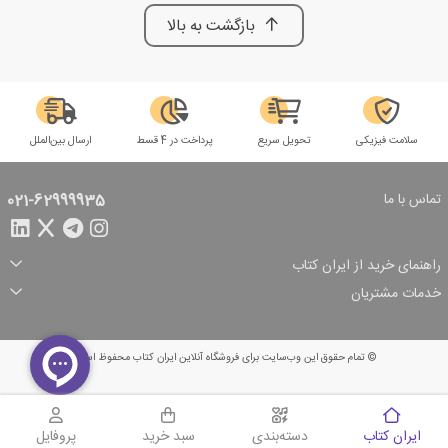
بازگشت به بالا
سلامت فیزیکی
تحویل سریع
پرداخت در 4 قسط
ارسال بین‌الملل
تماس با ما
021-62999935
راهنمای خرید از ایران کتاب
ثبت سفارش
شیوه پرداخت
خدمات مشتریان
تخفیف‌های خرید
شرایط ارسال سفارش
درباره ما
شرایط استفاده
حریم خصوصی
پیگیری سفارش
بازگرداندن سفارش
پرسش‌های متداول
© تمام حقوق این وب‌سایت برای فروشگاه آنلاین ایران کتاب محفوظ است.
سبد خرید
ایران کتاب
دسته‌بندی
سبد خرید
پروفایل