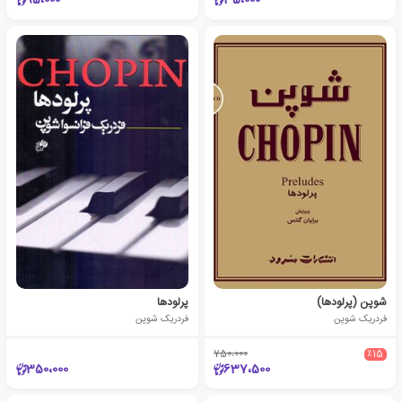
95،000
35،000
شوپن (پرلودها)
پرلودها
فردریک شوپن
فردریک شوپن
750،000
٪15
350،000
637،500