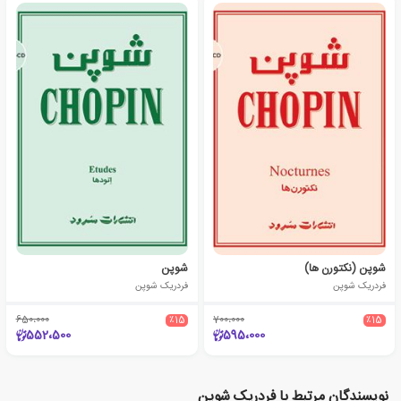
شوپن (نکتورن ها)
شوپن
فردریک شوپن
فردریک شوپن
650،000
٪15
700،000
٪15
552،500
595،000
نویسندگان مرتبط با فردریک شوپن