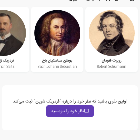
روبرت شومان
یوهان سباستیان باخ
فردریک ز
rich Seitz
Bach Johann Sebastian
Robert Schumann
اولین نفری باشید که نظر خود را درباره "فردریک شوپن" ثبت می‌کند
نظر خود را بنویسید