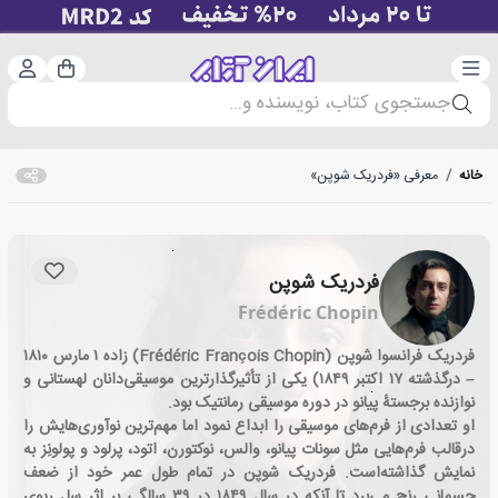
دسته‌بندی
ورود 
سبد خرید
جستجوی کتاب، نویسنده و...
خانه
/
معرفی «فردریک شوپن»
فردریک شوپن
Frédéric Chopin
فردریک فرانسوا شوپن (Frédéric François Chopin) زاده ۱ مارس ۱۸۱۰
– درگذشته ۱۷ اکتبر ۱۸۴۹) یکی از تأثیرگذارترین موسیقی‌دانان لهستانی و
نوازنده برجستهٔ پیانو در دوره موسیقی رمانتیک بود.
او تعدادی از فرم‌های موسیقی را ابداع نمود اما مهم‌ترین نوآوری‌هایش را
درقالب فرم‌هایی مثل سونات پیانو، والس، نوکتورن، اتود، پرلود و پولونِز به
نمایش گذاشته‌است. فردریک شوپن در تمام طول عمر خود از ضعف
جسمانی رنج می‌برد تا آنکه در سال ۱۸۴۹ در ۳۹ سالگی بر اثر سل ریوی