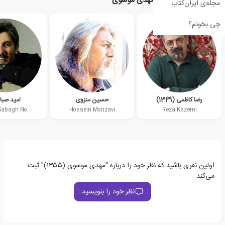
نویسندگان مرتبط با مهدی موسوی
مجله‌ی ایران‌کتاب
چی بخونم؟
رضا کاظمی (1349)
حسین منزوی
امید صبا
Sabagh No
Hossein Monzavi
Reza Kazemi
اولین نفری باشید که نظر خود را درباره "مهدی موسوی (۱۳۵۵)" ثبت
می‌کند
نظر خود را بنویسید