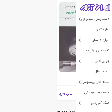
دسته بندی موضوعی
لوازم تحریر
انواع داستان
کتاب های برگزیده
جوایز ادبی
ادبیات ملل
غرق شدن در آکواریوم
مهدی موسوی (۱۳۵۵)
بسته های پیشنهادی
محصولات فرهنگی
140،000
کمک آموزشی