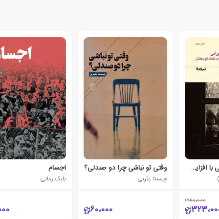
انقراض پلنگ ایرانی با افزایش بی رویه ی تعداد گوسفندان
وقتی تو نباشی چرا دو صندلی؟
اجسام
چیستا یثربی
بابک زمانی
380،000
000
60،000
323،00