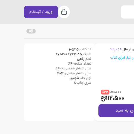
ورود / ثبت‌نام
سبد خرید
ن ارسال:
18 مرداد
کد کتاب:
10565
شابک:
9786006261485
قطع:
رقعی
تعداد صفحه:
64
سال انتشار شمسی:
1402
سال انتشار میلادی:
2012
نوع جلد:
شومیز
سری چاپ:
8
٪25
150،000
112،500
ن به سبد