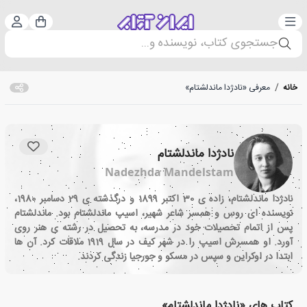
دسته‌بندی
ورود 
سبد خرید
جستجوی کتاب، نویسنده و...
خانه
/
معرفی «نادژدا ماندلشتام»
نادژدا ماندلشتام
Nadezhda Mandelstam
نادژدا ماندلشتام، زاده ی 30 اکتبر 1899 و درگذشته ی 29 دسامبر 1980،
نویسنده ای روس و همسر شاعر شهیر، اسیپ ماندلشتام بود. ماندلشتام
پس از اتمام تحصیلات خود در مدرسه، به تحصیل در رشته ی هنر روی
آورد. او همسرش اسیپ را در شهر کیف در سال 1919 ملاقات کرد. آن ها
ابتدا در اوکراین و سپس در مسکو و جورجیا زندگی کردند.
کتاب های «نادژدا ماندلشتام»