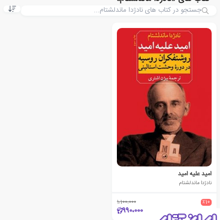
امید علیه امید
نادژدا ماندلشتام
1،100،000
٪10
990،000