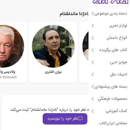
دسته بندی موضوعی
نویسندگان مرتبط با نادژدا ماندلشتام
لوازم تحریر
انواع داستان
کتاب های برگزیده
جوایز ادبی
ادوارد راژینسکی
بیژن اشتری
ولادیمیر وا
ادبیات ملل
r Voinovich
Edvard Radzinsky
بسته های پیشنهادی
محصولات فرهنگی
اولین نفری باشید که نظر خود را درباره "نادژدا ماندلشتام" ثبت می‌کند
کمک آموزشی
نظر خود را بنویسید
مجله‌ی ایران‌کتاب