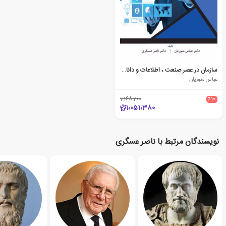
سازمان در عصر صنعت ، اطلاعات و دانایی
عباس منوریان
1،168،200
٪10
1،051،380
نویسندگان مرتبط با ناصر عسگری