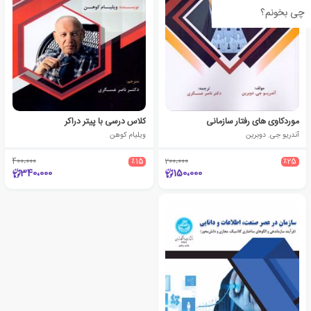
چی بخونم؟
موردکاوی های رفتار سازمانی
کلاس درسی با پیتر دراکر
آندریو جی. دوبرین
ویلیام کوهن
400،000
٪15
200،000
٪25
340،000
150،000