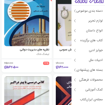
دسته بندی موضوعی
لوازم تحریر
انواع داستان
کتاب های برگزیده
موردکاوی های مدیریت بخش عمومی
نظریه های مدیریت دولتی
جوایز ادبی
دنیس درسانگ
لیشنگ دانگ
ادبیات ملل
750،000
٪25
180،000
٪10
562،500
162،000
بسته های پیشنهادی
محصولات فرهنگی
ی
ش
ن
ه
ا
د
و
ی
ژ
پ
ه
کمک آموزشی
مجله‌ی ایران‌کتاب