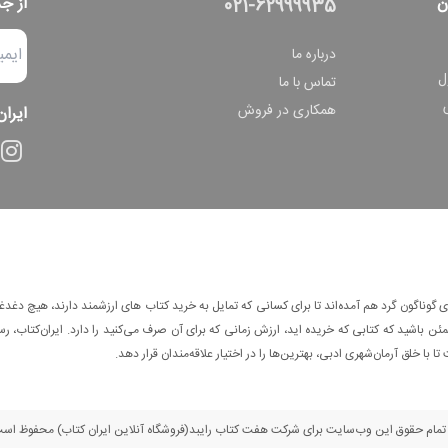
ن
از ج
021-62999935
درباره ما
ل
تماس با ما
همکاری در فروش
ایران
وناگون گرد هم آمده‌اند تا برای کسانی که تمایل به خرید کتاب های ارزشمند دارند، هیچ دغدغه
 باشید که کتابی که خریده اید، ارزش زمانی که برای آن صرف می‌کنید را دارد. ایران‌کتاب، رس
ا با خلق آرمان‌شهری ادبی، بهترین‌ها را در اختیار علاقه‌مندان قرار دهد.
مام حقوق این وب‌سایت برای شرکت هفت کتاب رایبد(فروشگاه آنلاین ایران کتاب) محفوظ اس