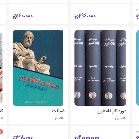
6
160،000
296،000
دوره آثار افلاطون
ضیافت
کت
افلاطون
افلاطون
اف
10
1
38،000
6،000،000