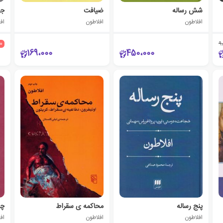
شش رساله
ضیافت
جم
افلاطون
افلاطون
اف
10
9
169،000
450،000
پنج رساله
محاکمه ی سقراط
چه
افلاطون
افلاطون
اف