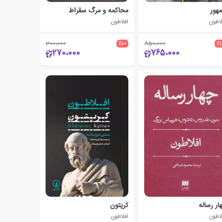
هور
محاکمه و مرگ سقراط
لاطون
افلاطون
300،000
٪10
850،000
٪
270،000
765،000
ار رساله
کریتون
لاطون
افلاطون