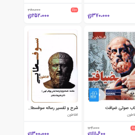
280،000
٪10
252،000
370،000
اب صوتی ضیافت
شرح و تفسیر رساله سوفسطایی افلاطون
لاطون
افلاطون
124،000
٪
300،000
111،600