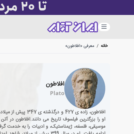
دسته‌بندی
خانه
/
معرفی «افلاطون»
افلاطون
Plato
افلاطون، زاده ی 7
او را بزرگترین فیلسوف تاریخ می دانند.افلاطون در آت
موسیقی، فلسفه، ژیمناستیک، و ادبیات را به خدمت گ
ادامه یافت. او در سال 399 پیش