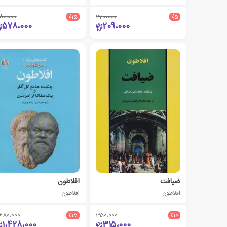
80،000
٪15
220،000
٪5
578،000
209،000
ضیافت
افلاطون
افلاطون
افلاطون
،680،000
٪15
350،000
٪10
1،428،000
315،000