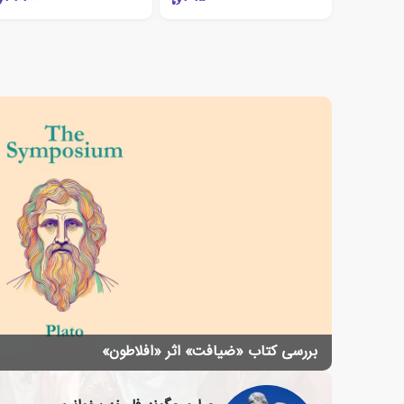
بررسی کتاب «ضیافت» اثر «افلاطون»