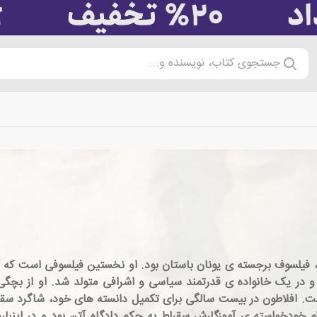
جستجوی کتاب، نویسنده و...
42 و درگذشته ی 347 پیش از میلاد، فیلسوف برجسته ی یونان باستان بود. او نخستین فیل
ن و در یک خانواده ی قدرتمند سیاسی و اشرافی متولد شد. او از بچگی 
رفت. افلاطون در بیست سالگی برای تکمیل دانسته های خود، شاگرد 
 از میلاد، شاهد اعدام خودخواسته ی آموزگارش سقراط به حکم دادگاه آتن بود و در