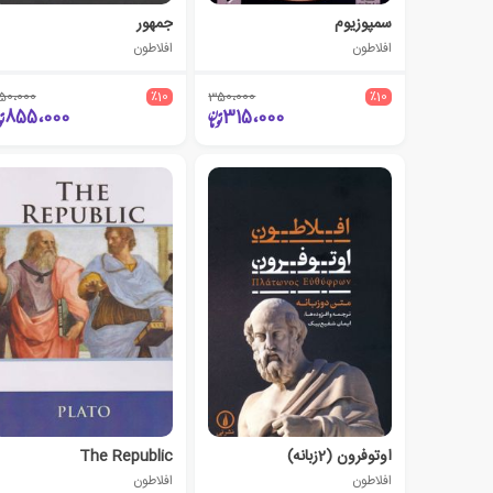
سمپوزیوم
جمهور
افلاطون
افلاطون
50،000
٪10
350،000
٪10
855،000
315،000
اوتوفرون (2زبانه)
The Republic
افلاطون
افلاطون