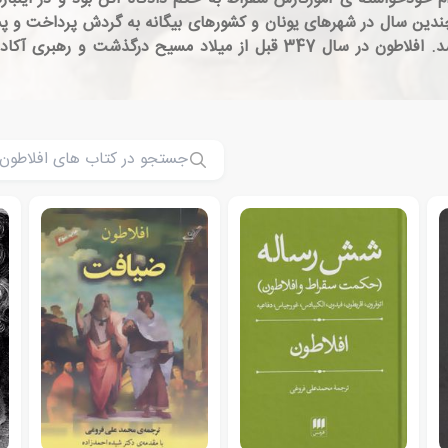
ی چندین سال در شهرهای یونان و کشورهای بیگانه به گردش پرداخت و
و مکتبی فلسفی ایجاد کرد که به نام آکادمی مشهور شد. افلاطون در سال 347