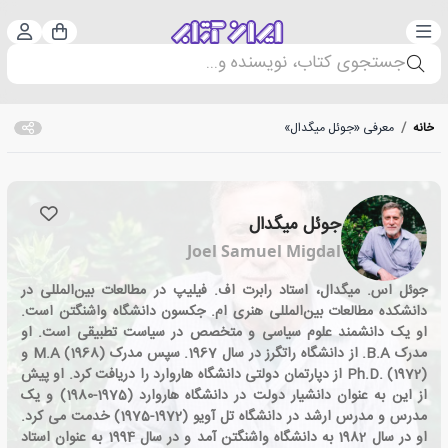
دسته‌بندی
ورود 
سبد خرید
جستجوی کتاب، نویسنده و...
خانه
/
معرفی «جوئل میگدال»
جوئل میگدال
Joel Samuel Migdal
جوئل اس. میگدال، استاد رابرت اف. فیلیپ در مطالعات بین‌المللی در
دانشکده مطالعات بین‌المللی هنری ام. جکسون دانشگاه واشنگتن است.
او یک دانشمند علوم سیاسی و متخصص در سیاست تطبیقی است. او
مدرک B.A. از دانشگاه راتگرز در سال 1967. سپس مدرک M.A (1968) و
Ph.D. (1972) از دپارتمان دولتی دانشگاه هاروارد را دریافت کرد. او پیش
از این به عنوان دانشیار دولت در دانشگاه هاروارد (1975-1980) و یک
مدرس و مدرس ارشد در دانشگاه تل آویو (1972-1975) خدمت می کرد.
او در سال 1982 به دانشگاه واشنگتن آمد و در سال 1994 به عنوان استاد