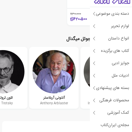
جوئل میگدال
دسته بندی موضوعی
730،000
٪15
620،500
لوازم تحریر
انواع داستان
نویسندگان مرتبط با جوئل میگدال
کتاب های برگزیده
جوایز ادبی
ادبیات ملل
بسته های پیشنهادی
ایمانوئل والرشتاین
آنتونی آربلاستر
لئون ترو
محصولات فرهنگی
 Trotsky
Anthony Arblaster
Immanuel Wallerstein
کمک آموزشی
مجله‌ی ایران‌کتاب