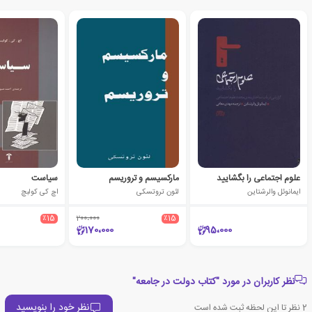
علوم اجتماعی را بگشایید
مارکسیسم و تروریسم
سیاست
ایمانوئل والرشتاین
لئون تروتسکی
اچ کی کولبچ
٪15
200،000
٪15
170،000
95،000
نظر کاربران در مورد "کتاب دولت در جامعه"
نظر خود را بنویسید
2
نظر تا این لحظه ثبت شده است