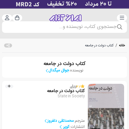
دسته‌بندی
ورود 
سبد خرید
جستجوی کتاب، نویسنده و...
خانه
/
کتاب دولت در جامعه
کتاب دولت در جامعه
نویسنده:
جوئل میگدال
3.2
از
1
رأی
کتاب دولت در جامعه
State in Society
مترجم:
محمدتقی دلفروز
انتشارات:
کویر