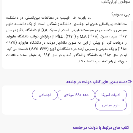
مجله‌ی ایران‌کتاب
چی بخونم؟
جوئل اس. میگدال، استاد رابرت اف. فیلیپ در مطالعات بین‌المللی در دانشکده
مطالعات بین‌المللی هنری ام. جکسون دانشگاه واشنگتن است. او یک دانشمند علوم
سیاسی و متخصص در سیاست تطبیقی است. او مدرک B.A. از دانشگاه راتگرز در سال
1967. سپس مدرک M.A (1968) و Ph.D. (1972) از دپارتمان دولتی دانشگاه هاروارد
را دریافت کرد. او پیش از این به عنوان دانشیار دولت در دانشگاه هاروارد (1975-
1980) و یک مدرس و مدرس ارشد در دانشگاه تل آویو (1972-1975) خدمت می کرد.
او در سال 1982 به دانشگاه واشنگتن آمد و در سال 1994 به عنوان استاد مطالعات
بین‌الملل رابرت فیلیپ انتخاب شد.
دسته بندی های کتاب دولت در جامعه
ادبیات آمریکا
دهه 1990 میلادی
اجتماعی
علوم سیاسی
کتاب های مرتبط با دولت در جامعه