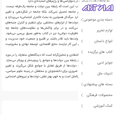
به تحولات قدرت سیاسی در دموکراسی‌ها و رژیم‌های استبدادی دارد.
یکی از نکات کلیدی در کتاب این است که رابطه بین دولت و جامعه یک‌طرفه نیست.
دولت تنها اراده خود را بر جامعه تحمیل نمی‌کند بلکه جامعه در شکل‌دهی و تغییر
ساختارهای دولتی نقش دارد. میگدال همچنین به بحث «کنترل اجتماعی» می‌پردازد و
دسته بندی موضوعی
بررسی می‌کند که چگونه دولت‌ها از ابزارهای مختلفی برای تنظیم و کنترل جنبه‌های
مختلف جامعه استفاده می‌کنند و در برابر واکنش‌ها و مقاومت‌های جامعه چه
لوازم تحریر
پاسخ‌هایی دارند. مفهوم «ظرفیت دولتی» نیز در کتاب به‌طور عمیق بررسی می‌شود.
میگدال بیان می‌کند که دولت‌ها باید قادر باشند بر قلمرو و جمعیت خود مدیریت و
انواع داستان
کنترل اعمال کنند، که برای این کار نیازمند منابع اقتصادی، توسعه نهادی و مشروعیت
سیاسی هستند.
کتاب های برگزیده
"دولت در جامعه" یک اثر انتقادی و تحلیل‌گرانه است که دیدگاه‌های متعارف را در مورد
دولت به چالش می‌کشد و رابطه بین دولت‌ها و جوامع را پیچیده‌تر و پویا‌تر می‌سازد.
جوایز ادبی
میگدال نشان می‌دهد که دولت‌ها از طریق تعامل با جوامع شکل می‌گیرند و تغییر
می‌کنند. این کتاب منبعی ضروری برای دانشجویان و محققان در زمینه علوم سیاسی،
ادبیات ملل
جامعه‌شناسی و روابط بین‌الملل است و به فهم بهتر نقش دولت‌ها و نیروهای اجتماعی
کمک می‌کند.
بسته های پیشنهادی
محصولات فرهنگی
درباره جوئل میگدال
کمک آموزشی