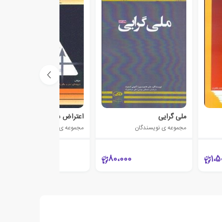
ملی گرایی
اعتراض سیاسی و تغییر اجتم
مجموعه ی نویسندگان
مجموعه ی نویسندگان
30،000
80،000
1،5