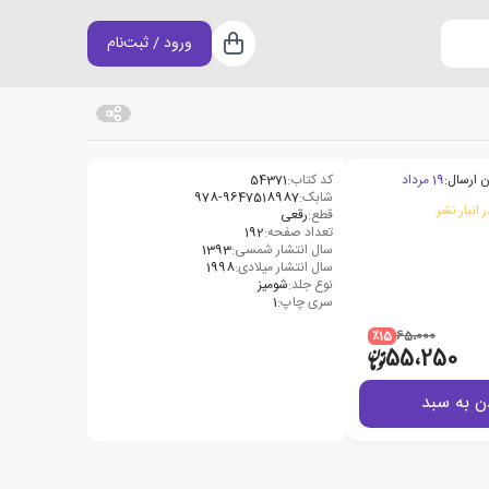
ورود / ثبت‌نام
سبد خرید
ن ارسال:
19 مرداد
کد کتاب:
54371
شابک:
978-9647518987
 انبار نشر
قطع:
رقعی
تعداد صفحه:
192
سال انتشار شمسی:
1393
سال انتشار میلادی:
1998
نوع جلد:
شومیز
سری چاپ:
1
٪15
65،000
55،250
ن به سبد