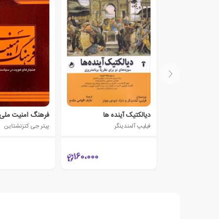
دیالکتیک آینده ها
فرهنگ امنیت ملی 2
فیلیپ آلمندینگر
پیتر جی کتزنشتاین
160،000