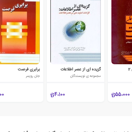
گزیده ای از عصر اطلاعات
برابری فرصت
مجموعه ی نویسندگان
جان رویمر
00
4،100
55،000