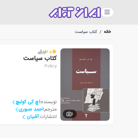
دسته‌بندی
خانه
/
کتاب سیاست
4.5
از
1
رأی
کتاب سیاست
Policy
نویسنده:
اچ کی کولبچ
مترجم:
احمد صبوری
1
انتشارات:
آشیان