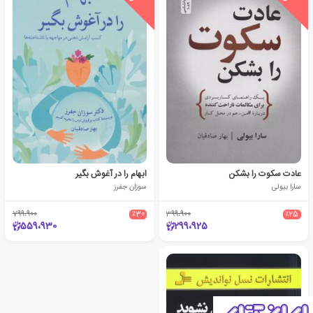
عادت سکوت را بشکن
ابهام را در آغوش بگیر
سارا بیولی
سوزان جفرز
799،900
٪30
399،900
٪25
559،930
299،925