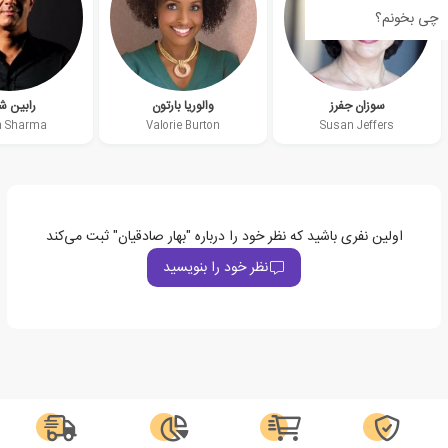
چی بخونم؟
سوزان جفرز
والوریا بارتون
رابین شا
n Sharma
Valorie Burton
Susan Jeffers
اولین نفری باشید که نظر خود را درباره "بهار صادقیان" ثبت می‌کند
نظر خود را بنویسید