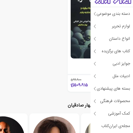
دسته بندی موضوعی
لوازم تحریر
انواع داستان
کتاب های برگزیده
هرگز فراموش نشوید
جوایز ادبی
دیل کارنگی
ادبیات ملل
599،900
٪15
509،915
بسته های پیشنهادی
محصولات فرهنگی
نویسندگان مرتبط با بهار صادقیان
کمک آموزشی
مجله‌ی ایران‌کتاب