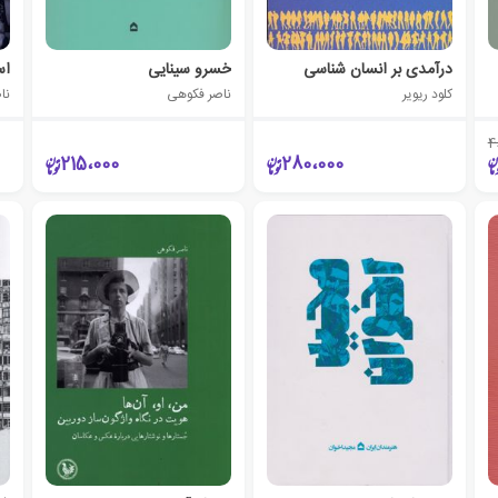
درآمدی بر انسان شناسی
خسرو سینایی
کلود ریویر
ناصر فکوهی
نا
4
215،000
280،000