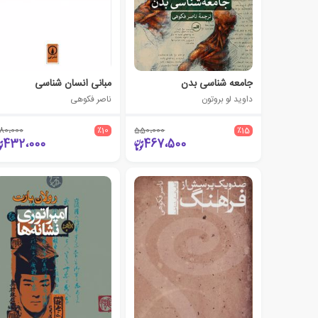
جامعه شناسی بدن
مبانی انسان شناسی
داوید لو بروتون
ناصر فکوهی
80،000
٪10
550،000
٪15
432،000
467،500