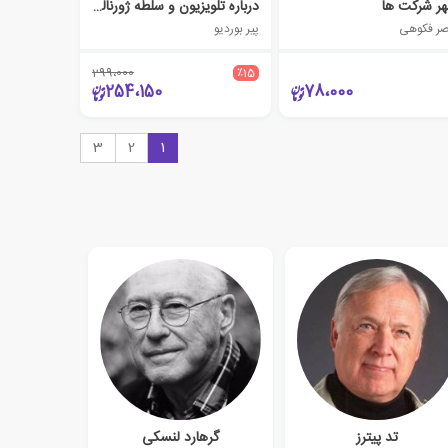
ر شرکت ها
درباره تلویزیون و سلطه ژورنالیسم
صر فکوهی
پیر بوردیو
299،000
٪15
254،150
78،000
3
2
1
تد پیترز
گرهارد لنسکی