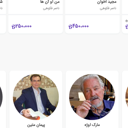
مجید اخوان
من او آن ها
شه
ناصر فکوهی
ناصر فکوهی
نا
5
250،000
450،000
مارک اوژه
پیمان متین