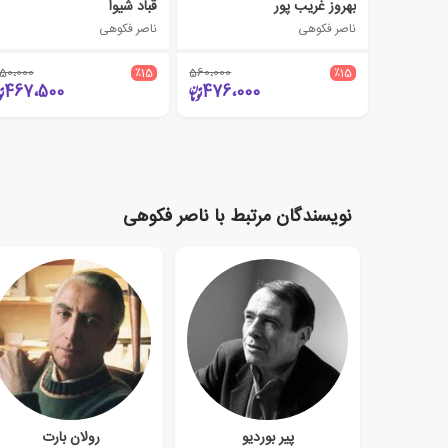
بهروز غریب پور
قباد شیوا
ناصر فکوهی
ناصر فکوهی
50،000
٪15
560،000
٪15
467،500
476،000
نویسندگان مرتبط با ناصر فکوهی
پیر بوردیو
رولان بارت