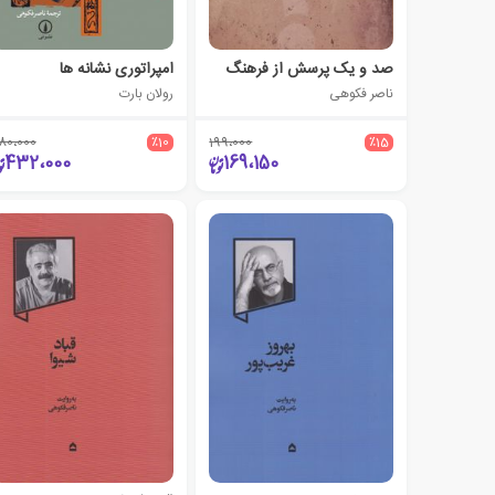
صد و یک پرسش از فرهنگ
امپراتوری نشانه ها
ناصر فکوهی
رولان بارت
80،000
٪10
199،000
٪15
432،000
169،150