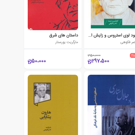
کلود لوی استروس و زایش انسان شناسی
داستان های شرق
صر فکوهی
مارگریت یورسنار
350،000
٪1
50،000
297،500