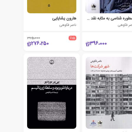
اسطوره شناسی به مثابه نقد فرهنگی
هارون یشایایی
صر فکوهی
ناصر فکوهی
325،000
٪15
276،250
396،000