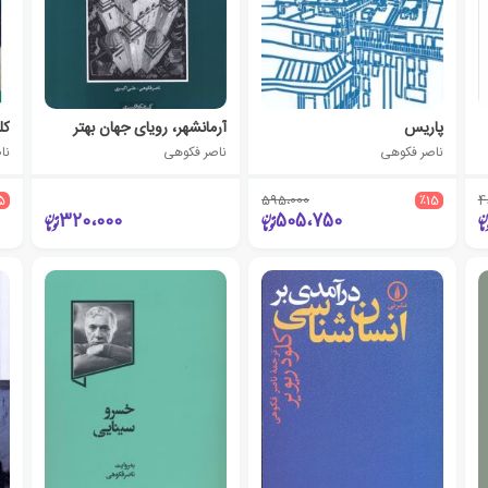
پاریس
آرمانشهر، رویای جهان بهتر
ناصر فکوهی
ناصر فکوهی
نا
5
595،000
٪15
4
320،000
505،750