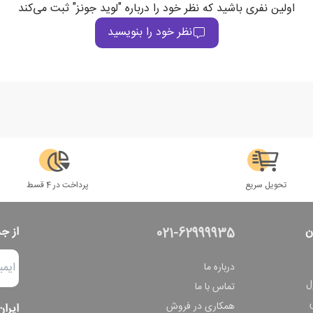
اولین نفری باشید که نظر خود را درباره "لوید جونز" ثبت می‌کند
نظر خود را بنویسید
تحویل سریع
پرداخت در 4 قسط
ن
از ج
021-62999935
درباره ما
ل
تماس با ما
همکاری در فروش
ایران