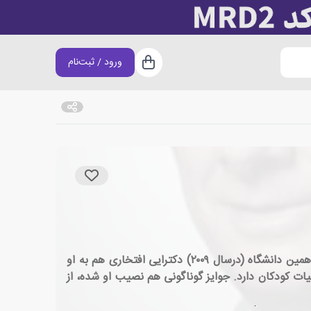
ورود / ثبت‌نام
سبد خرید
لوید جونز، زاده ی ۲۳ مارس ۱۹۵۵، رمان نویس اهل نیوزیلند است.لوید جونز، فارغ التحصیل دانشگاه ویکتوریا است و بعدها همین دانشگاه (درسال ۲۰۰۹) دکترایی افتخاری هم به او
 و ادبیات کودکان دارد. جوایز گوناگونی هم نصیب او شده، از