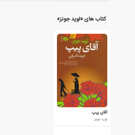
کتاب های «لوید جونز»
آقای پیپ
لوید جونز